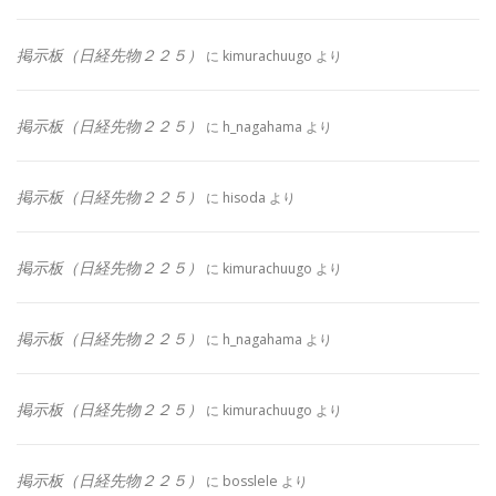
掲示板（日経先物２２５）
に
kimurachuugo
より
掲示板（日経先物２２５）
に
h_nagahama
より
掲示板（日経先物２２５）
に
hisoda
より
掲示板（日経先物２２５）
に
kimurachuugo
より
掲示板（日経先物２２５）
に
h_nagahama
より
掲示板（日経先物２２５）
に
kimurachuugo
より
掲示板（日経先物２２５）
に
bosslele
より