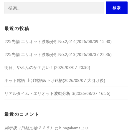
検索:
最近の投稿
225先物 エリオット波動分析No.2,014(2026/08/09-15:40)
225先物 エリオット波動分析No.2,013(2026/08/07-22:36)
明日、やれんのか？おい！(2026/08/07-20:30)
ホット銘柄-上げ銘柄&下げ銘柄(2026/08/07-大引け後)
リアルタイム・エリオット波動分析-3(2026/08/07-16:56)
最近のコメント
掲示板（日経先物２２５）
に
h_nagahama
より