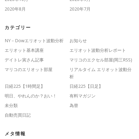
2020年8月
2020年7月
カテゴリー
NY－Dowエリオット波動分析
お知らせ
エリオット基本講座
エリオット波動分析レポート
デイトレ寅さん記事
マリコのエクセル部屋(岡三RSS)
マリコのエリオット部屋
リアルタイム エリオット波動分
析
日経225【1時間足】
日経225【日足】
明日、やれんのか？おい！
有料マガジン
未分類
為替
自動売買日記
メタ情報