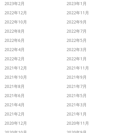
2023年2月
2023年1月
2022年12月
2022年11月
2022年10月
2022年9月
2022年8月
2022年7月
2022年6月
2022年5月
2022年4月
2022年3月
2022年2月
2022年1月
2021年12月
2021年11月
2021年10月
2021年9月
2021年8月
2021年7月
2021年6月
2021年5月
2021年4月
2021年3月
2021年2月
2021年1月
2020年12月
2020年11月
2020年10月
2020年9月