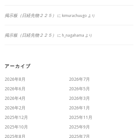
掲示板（日経先物２２５）
に
kimurachuugo
より
掲示板（日経先物２２５）
に
h_nagahama
より
アーカイブ
2026年8月
2026年7月
2026年6月
2026年5月
2026年4月
2026年3月
2026年2月
2026年1月
2025年12月
2025年11月
2025年10月
2025年9月
2025年8月
2025年7月