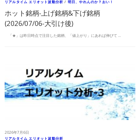
リアルタイム エリオット波動分析
/
明日、やれんのか？おい！
ホット銘柄-上げ銘柄&下げ銘柄
(2026/07/06-大引け後)
「★」は昨日時点で注目した銘柄、「値上がり」にあれば伸びて …
2026年7月6日
リアルタイム エリオット波動分析