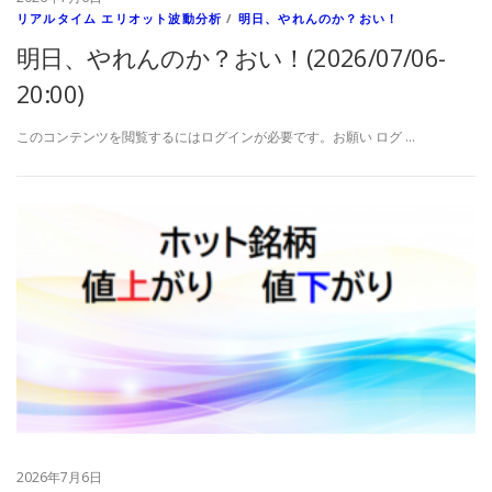
リアルタイム エリオット波動分析
/
明日、やれんのか？おい！
明日、やれんのか？おい！(2026/07/06-
20:00)
このコンテンツを閲覧するにはログインが必要です。お願い ログ …
2026年7月6日