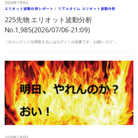
2026年7月6日
エリオット波動分析レポート
/
リアルタイム エリオット波動分析
225先物 エリオット波動分析
No.1,985(2026/07/06-21:09)
このコンテンツを閲覧するにはログインが必要です。お願い ログ …
2026年7月6日