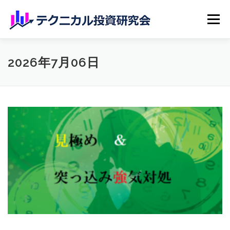
コンテンツへスキップ
メニュー
ホーム
無料記事
有料記事
研究会員のご紹介
2026年7月06日
マイページ（購読申込）
申請手続き