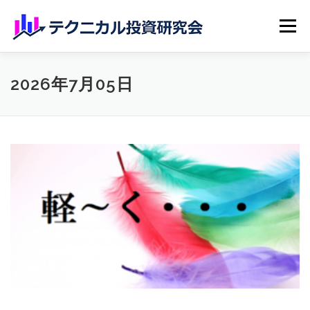
コンテンツへスキップ
メニュー
ホーム
無料記事
有料記事
研究会員のご紹介
2026年7月05日
マイページ（購読申込）
申請手続き