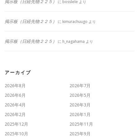
掲示板（日経先物２２５）
に
bosslele
より
掲示板（日経先物２２５）
に
kimurachuugo
より
掲示板（日経先物２２５）
に
h_nagahama
より
アーカイブ
2026年8月
2026年7月
2026年6月
2026年5月
2026年4月
2026年3月
2026年2月
2026年1月
2025年12月
2025年11月
2025年10月
2025年9月