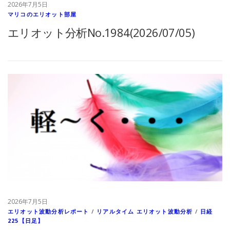
2026年7月5日
マリコのエリオット部屋
エリオット分析No.1984(2026/07/05)
2026年7月5日
エリオット波動分析レポート
/
リアルタイム エリオット波動分析
/
日経
225【日足】