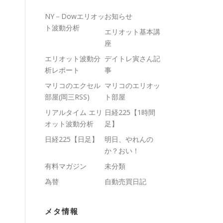
NY－Dowエリオッ
お知らせ
ト波動分析
エリオット基本講
座
エリオット波動分
デイトレ寅さん記
析レポート
事
マリコのエクセル
マリコのエリオッ
部屋(岡三RSS)
ト部屋
リアルタイム エリ
日経225【1時間
オット波動分析
足】
日経225【日足】
明日、やれんの
か？おい！
有料マガジン
未分類
為替
自動売買日記
メタ情報