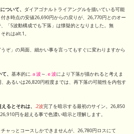
波について、
ダイアゴナルトライアングルを描いている可能
時点の安値26,690円からの戻りが、26,770円とのオー
、「5波動構成でも下落」は懐疑的となりました。無
はalt.1。
うぞ」の局面、細かい事を言ってもすぐに変わりますから
いて、
基本的に
.ａ波
～
.ｅ波
により下落が描かれると考えま
80円、あるいは26,820円程度までは、再下落の可能性を内包す
も超えるとそれは、
.2波
完了を暗示する最初のサイン。26,850
、26,910円を超える事で色濃い暗示と理解します。
ャっとコースしかできませんが、26,780円ロスにて