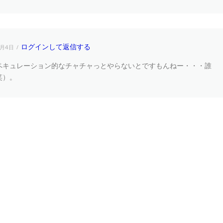
ログインして返信する
2月4日
ペキュレーション的なチャチャっとやらないとですもんねー・・・誰
笑）。