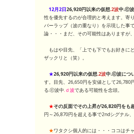
12月2日
26,920円以来の仮想
.2波
中.ⓒ
性を優先するのが合理的と考えます。寄り付き
バーラップ（波の重なり）を示現した事で
論・・・まだ、その可能性はありますが、それ
もはや目先、「上でも下でもお好きにど
ザックリと（笑）。
★
26,920円以来の仮想
.2波
中
.ⓒ波
につ
す。目先、26,650円を安値として26,7
る.ⓒ波中
.ｄ波
である可能性を念頭。
★
その反面でその上昇が26,820円を
円～26,870円を超える事で2ndシグナル
★
ワタクシ個人的には・・・ココはチャチ