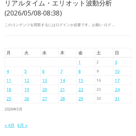
リアルタイム・エリオット波動分析
(2026/05/08-08:38)
このコンテンツを閲覧するにはログインが必要です。お願い ログ …
月
火
水
木
金
土
日
1
3
2
4
5
6
7
8
10
9
11
12
13
14
15
17
16
18
19
20
21
22
24
23
25
26
27
28
29
31
30
2026年5月
« 4月
6月 »