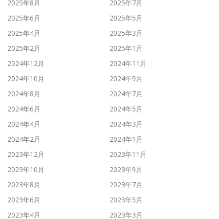
2025年8月
2025年7月
2025年6月
2025年5月
2025年4月
2025年3月
2025年2月
2025年1月
2024年12月
2024年11月
2024年10月
2024年9月
2024年8月
2024年7月
2024年6月
2024年5月
2024年4月
2024年3月
2024年2月
2024年1月
2023年12月
2023年11月
2023年10月
2023年9月
2023年8月
2023年7月
2023年6月
2023年5月
2023年4月
2023年3月