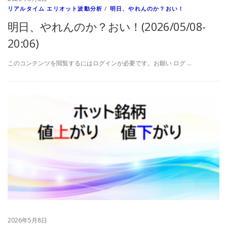
リアルタイム エリオット波動分析
/
明日、やれんのか？おい！
明日、やれんのか？おい！(2026/05/08-
20:06)
このコンテンツを閲覧するにはログインが必要です。お願い ログ …
2026年5月8日