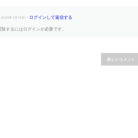
ログインして返信する
2026年1月16日
閲覧するにはログインが必要です。
ン
新しいコメント