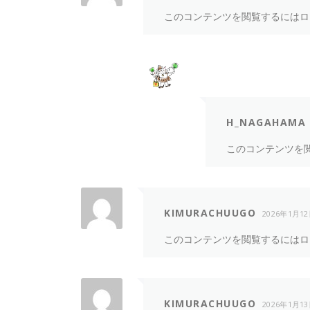
このコンテンツを閲覧するにはロ
H_NAGAHAMA
このコンテンツを
KIMURACHUUGO
2026年1月1
このコンテンツを閲覧するにはロ
KIMURACHUUGO
2026年1月1