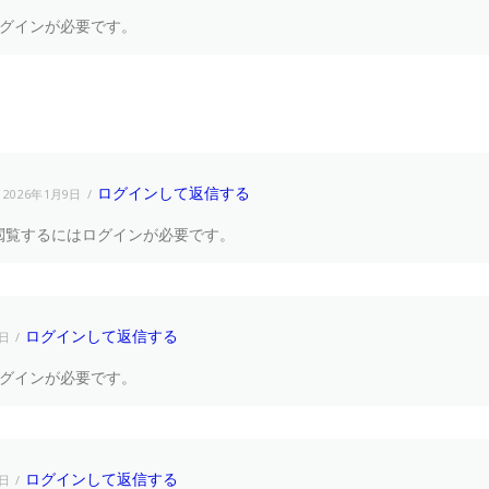
グインが必要です。
ログインして返信する
2026年1月9日
閲覧するにはログインが必要です。
ログインして返信する
2日
グインが必要です。
ログインして返信する
3日