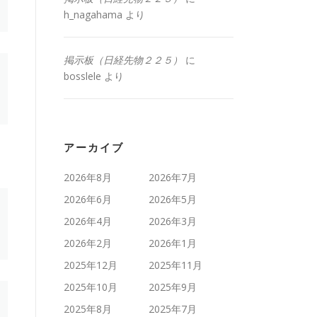
h_nagahama
より
掲示板（日経先物２２５）
に
bosslele
より
アーカイブ
2026年8月
2026年7月
2026年6月
2026年5月
2026年4月
2026年3月
2026年2月
2026年1月
2025年12月
2025年11月
2025年10月
2025年9月
2025年8月
2025年7月