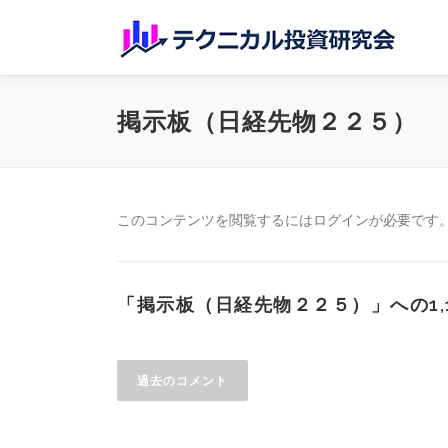
コンテンツへスキップ
掲示板（日経先物２２５）
このコンテンツを閲覧するにはログインが必要です
「
掲示板（日経先物２２５）
」への1
コメントナビゲーショ
過去のコメント