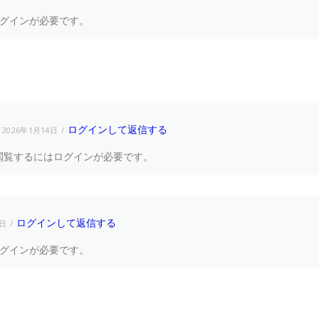
グインが必要です。
ログインして返信する
2026年1月14日
閲覧するにはログインが必要です。
ログインして返信する
6日
グインが必要です。