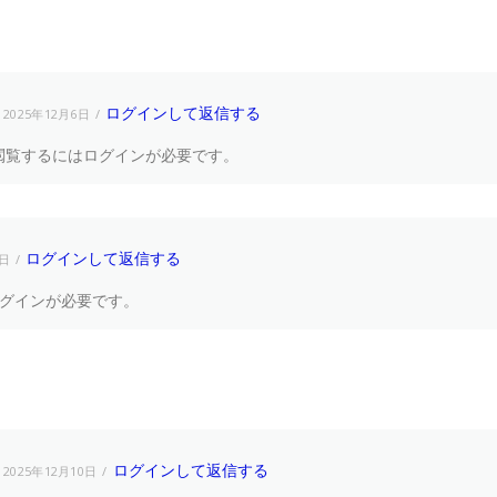
ログインして返信する
2025年12月6日
閲覧するにはログインが必要です。
ログインして返信する
7日
グインが必要です。
ログインして返信する
2025年12月10日