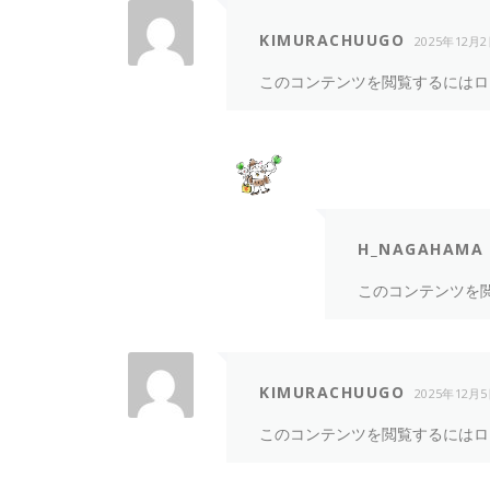
KIMURACHUUGO
2025年12月
このコンテンツを閲覧するにはロ
H_NAGAHAMA
このコンテンツを
KIMURACHUUGO
2025年12月
このコンテンツを閲覧するにはロ