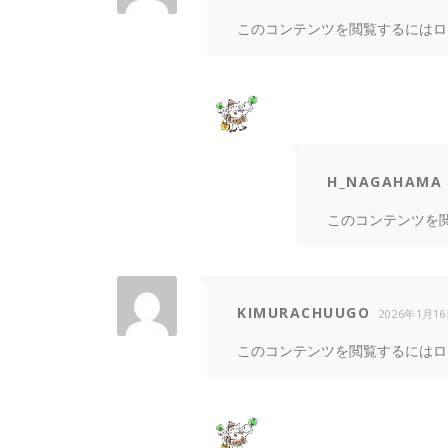
このコンテンツを閲覧するにはロ
H_NAGAHAMA
このコンテンツを
KIMURACHUUGO
2026年1月1
このコンテンツを閲覧するにはロ