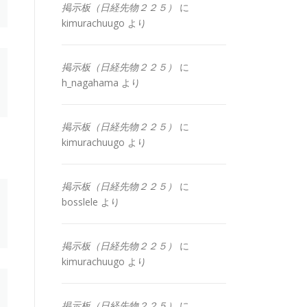
掲示板（日経先物２２５）
に
kimurachuugo
より
掲示板（日経先物２２５）
に
h_nagahama
より
掲示板（日経先物２２５）
に
kimurachuugo
より
掲示板（日経先物２２５）
に
bosslele
より
掲示板（日経先物２２５）
に
kimurachuugo
より
掲示板（日経先物２２５）
に