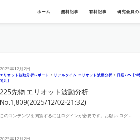
ホーム
無料記事
有料記事
研究会員の
2025年12月2日
エリオット波動分析レポート
/
リアルタイム エリオット波動分析
/
日経225【1
間足】
225先物 エリオット波動分析
No.1,809(2025/12/02-21:32)
このコンテンツを閲覧するにはログインが必要です。お願い ログ …
2025年12月2日