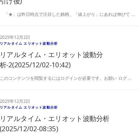
引け後)
「★」は昨日時点で注目した銘柄、「値上がり」にあれば伸びて …
2025年12月2日
リアルタイム エリオット波動分析
リアルタイム・エリオット波動分
析-2(2025/12/02-10:42)
このコンテンツを閲覧するにはログインが必要です。お願い ログ …
2025年12月2日
リアルタイム エリオット波動分析
リアルタイム・エリオット波動分析
(2025/12/02-08:35)