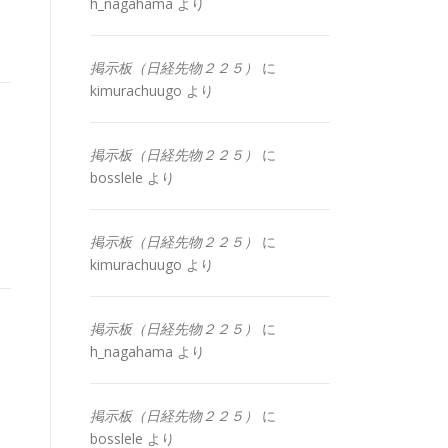
h_nagahama
より
掲示板（日経先物２２５）
に
kimurachuugo
より
掲示板（日経先物２２５）
に
bosslele
より
掲示板（日経先物２２５）
に
kimurachuugo
より
掲示板（日経先物２２５）
に
h_nagahama
より
掲示板（日経先物２２５）
に
bosslele
より