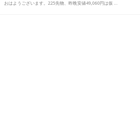
おはようございます。225先物、昨晩安値49,060円は仮 …