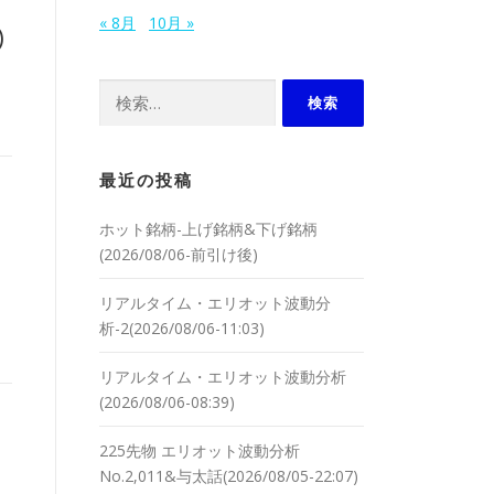
« 8月
10月 »
)
検索:
最近の投稿
ホット銘柄-上げ銘柄&下げ銘柄
(2026/08/06-前引け後)
リアルタイム・エリオット波動分
析-2(2026/08/06-11:03)
リアルタイム・エリオット波動分析
(2026/08/06-08:39)
225先物 エリオット波動分析
No.2,011&与太話(2026/08/05-22:07)