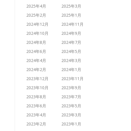
2025年4月
2025年3月
2025年2月
2025年1月
2024年12月
2024年11月
2024年10月
2024年9月
2024年8月
2024年7月
2024年6月
2024年5月
2024年4月
2024年3月
2024年2月
2024年1月
2023年12月
2023年11月
2023年10月
2023年9月
2023年8月
2023年7月
2023年6月
2023年5月
2023年4月
2023年3月
2023年2月
2023年1月