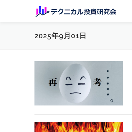
コンテンツへスキップ
2025年9月01日