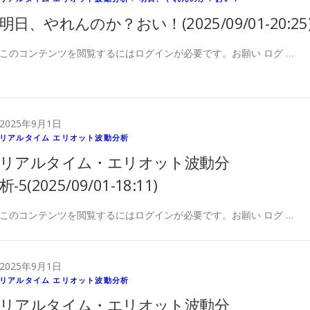
明日、やれんのか？おい！(2025/09/01-20:25
このコンテンツを閲覧するにはログインが必要です。お願い ログ …
2025年9月1日
リアルタイム エリオット波動分析
リアルタイム・エリオット波動分
析-5(2025/09/01-18:11)
このコンテンツを閲覧するにはログインが必要です。お願い ログ …
2025年9月1日
リアルタイム エリオット波動分析
リアルタイム・エリオット波動分