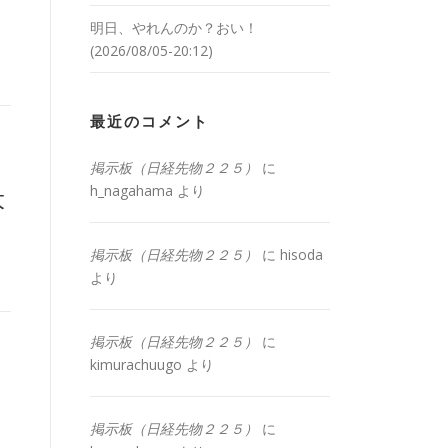
明日、やれんのか？おい！
(2026/08/05-20:12)
最近のコメント
掲示板（日経先物２２５）
に
h_nagahama
より
大
掲示板（日経先物２２５）
に
hisoda
より
掲示板（日経先物２２５）
に
kimurachuugo
より
掲示板（日経先物２２５）
に