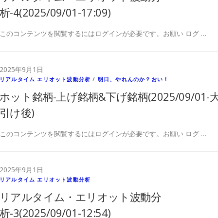
析-4(2025/09/01-17:09)
このコンテンツを閲覧するにはログインが必要です。お願い ログ …
2025年9月1日
リアルタイム エリオット波動分析
/
明日、やれんのか？おい！
ホット銘柄-上げ銘柄&下げ銘柄(2025/09/01-
引け後)
このコンテンツを閲覧するにはログインが必要です。お願い ログ …
2025年9月1日
リアルタイム エリオット波動分析
リアルタイム・エリオット波動分
析-3(2025/09/01-12:54)