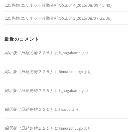
225先物 エリオット波動分析No.2,014(2026/08/09-15:40)
225先物 エリオット波動分析No.2,013(2026/08/07-22:36)
最近のコメント
掲示板（日経先物２２５）
に
h_nagahama
より
掲示板（日経先物２２５）
に
kimurachuugo
より
掲示板（日経先物２２５）
に
h_nagahama
より
掲示板（日経先物２２５）
に
hisoda
より
掲示板（日経先物２２５）
に
kimurachuugo
より