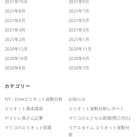
2021年10月
2021年9月
2021年8月
2021年7月
2021年6月
2021年5月
2021年4月
2021年3月
2021年2月
2021年1月
2020年12月
2020年11月
2020年10月
2020年9月
2020年8月
2020年7月
カテゴリー
NY－Dowエリオット波動分析
お知らせ
エリオット基本講座
エリオット波動分析レポート
デイトレ寅さん記事
マリコのエクセル部屋(岡三RSS)
マリコのエリオット部屋
リアルタイム エリオット波動分
析