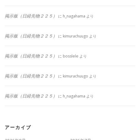
掲示板（日経先物２２５）
に
h_nagahama
より
掲示板（日経先物２２５）
に
kimurachuugo
より
掲示板（日経先物２２５）
に
bosslele
より
掲示板（日経先物２２５）
に
kimurachuugo
より
掲示板（日経先物２２５）
に
h_nagahama
より
アーカイブ