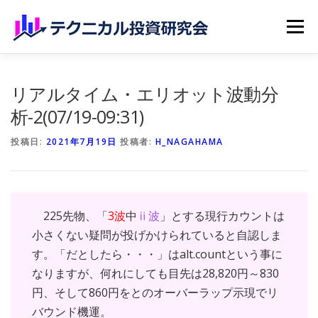
コンテンツへスキップ
メニュー
ホーム
無料記事
有料記事
研究会員のご紹介
リアルタイム・エリオット波動分
析-2(07/19-09:31)
マイページ（購読申込）
申請手続き
投稿日:
2021年7月19日
投稿者:
H_NAGAHAMA
225先物、「
3波
中
ⅱ波
」とする現行カウントは
小さくない疑問が投げかけられていると自認しま
す。「だとしたら・・・」はalt.countという事に
なりますが、何れにしても目先は28,820円～830
円、そして860円をとのオーバーラップ示現でリ
バウンド機運。