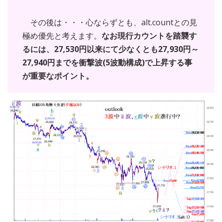
その後は・・・心ならずとも、alt.countとの見
極め優先と考えます。
なお現行カウントを踏襲す
るには、27,530円以来にて少なくとも27,930円～
27,940円までを衝撃波(5波動構成)で上昇する事
が重要なポイント。