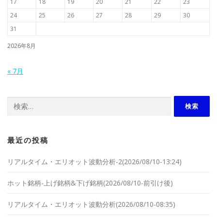
17
18
19
20
21
22
23
24
25
26
27
28
29
30
31
2026年8月
« 7月
検索:
最近の投稿
リアルタイム・エリオット波動分析-2(2026/08/10-13:24)
ホット銘柄-上げ銘柄&下げ銘柄(2026/08/10-前引け後)
リアルタイム・エリオット波動分析(2026/08/10-08:35)