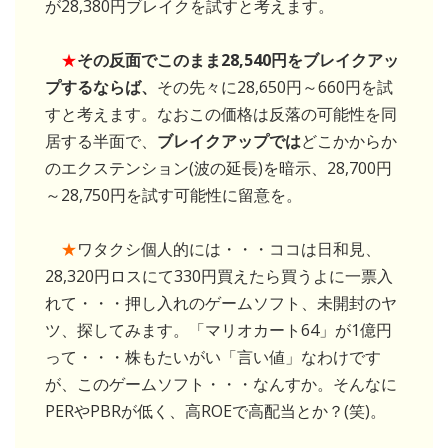
が28,380円ブレイクを試すと考えます。
★
その反面でこのまま28,540円をブレイクアッ
プするならば、
その先々に28,650円～660円を試
すと考えます。なおこの価格は反落の可能性を同
居する半面で、
ブレイクアップでは
どこかからか
のエクステンション(波の延長)を暗示、28,700円
～28,750円を試す可能性に留意を。
★
ワタクシ個人的には・・・ココは日和見、
28,320円ロスにて330円買えたら買うよに一票入
れて・・・押し入れのゲームソフト、未開封のヤ
ツ、探してみます。「マリオカート64」が1億円
って・・・株もたいがい「言い値」なわけです
が、このゲームソフト・・・なんすか。そんなに
PERやPBRが低く、高ROEで高配当とか？(笑)。