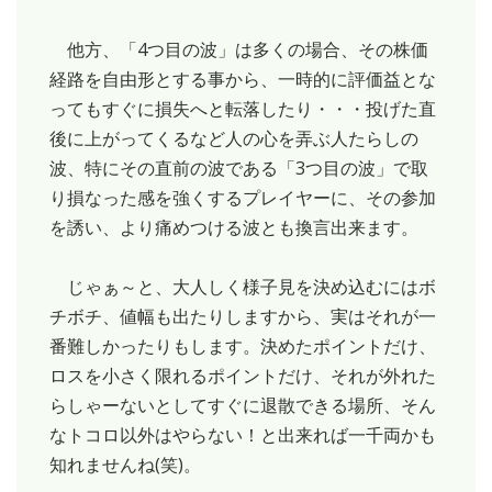
他方、「4つ目の波」は多くの場合、その株価
経路を自由形とする事から、一時的に評価益とな
ってもすぐに損失へと転落したり・・・投げた直
後に上がってくるなど人の心を弄ぶ人たらしの
波、特にその直前の波である「3つ目の波」で取
り損なった感を強くするプレイヤーに、その参加
を誘い、より痛めつける波とも換言出来ます。
じゃぁ～と、大人しく様子見を決め込むにはボ
チボチ、値幅も出たりしますから、実はそれが一
番難しかったりもします。決めたポイントだけ、
ロスを小さく限れるポイントだけ、それが外れた
らしゃーないとしてすぐに退散できる場所、そん
なトコロ以外はやらない！と出来れば一千両かも
知れませんね(笑)。