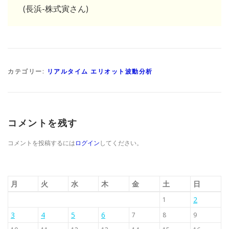
(長浜-株式寅さん)
カテゴリー:
リアルタイム エリオット波動分析
コメントを残す
コメントを投稿するには
ログイン
してください。
月
火
水
木
金
土
日
2
1
3
4
5
6
7
8
9