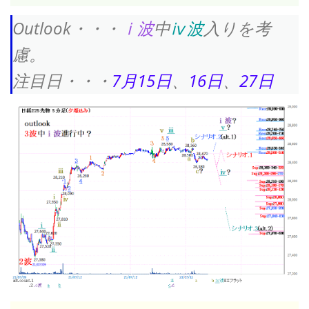
Outlook・・・
ⅰ波
中
ⅳ波
入りを考
慮。
注目日・・・
7月15日
、
16日
、
27日