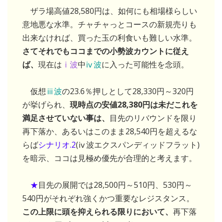
ザラ場高値28,580円は、如何にも相場様らしい
意地悪な水準。チャチャっとコースの新規売りも
出来なければ、買った玉の利食いも難しい水準。
さてそれでもココまでの小勢波カウントに従え
ば、
現在は
ⅰ波
中
ⅳ波
に入った可能性を念頭。
仮想
ⅲ波
の23.6％押しとして28,330円～320円
が挙げられ、
現時点の安値28,380円は未だこれを
満足させていない事は、
目先のリバウンドを限り
再下落か、あるいはこのまま28,540円を超えるな
らば
シナリオ.2
(ⅳ波エクスパンディッドフラット)
を暗示、ココは見極め優先が合理的と考えます。
★
目先の展開では28,500円～510円、530円～
540円がそれぞれ強くかつ重要なレジスタンス。
この上限に頭を抑えられる限りにおいて、
再下落