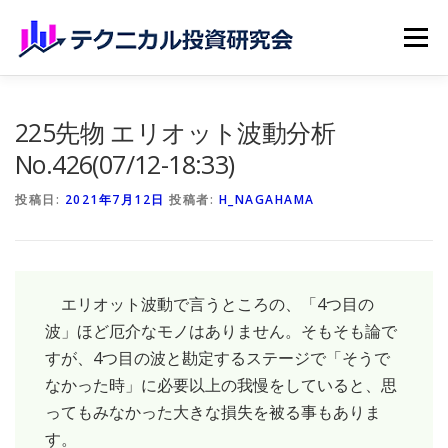
コンテンツへスキップ
メニュー
ホーム
無料記事
有料記事
研究会員のご紹介
225先物 エリオット波動分析
No.426(07/12-18:33)
マイページ（購読申込）
申請手続き
投稿日:
2021年7月12日
投稿者:
H_NAGAHAMA
エリオット波動で言うところの、「4つ目の
波」ほど厄介なモノはありません。そもそも論で
すが、4つ目の波と勘定するステージで「そうで
なかった時」に必要以上の我慢をしていると、思
ってもみなかった大きな損失を被る事もありま
す。