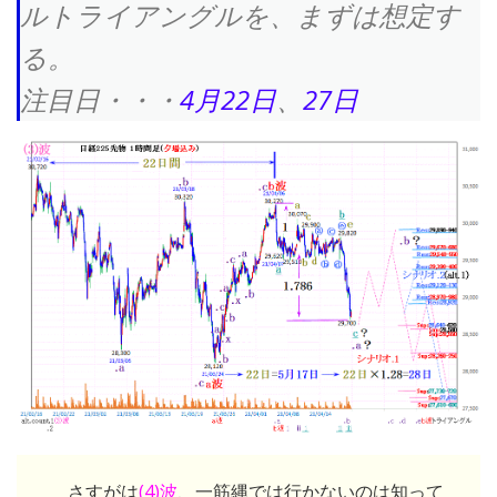
ルトライアングルを、まずは想定す
る。
注目日・・・
4月22日
、
27日
さすがは
(4)波
、一筋縄では行かないのは知って