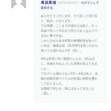
長浜英信
ログインして
2021年5月13日
返信する
ありがとうございます、そう言って頂ける
と「励み」になります。
でも実際、ここまでの道のりは長く、すっ
高値で売って今日まで空けておくなんてで
きない事ですね。
しかしながらある程度の株価軌跡を知って
いれば、極端な話、28,000円を割ってから
売っても儲かるんです（笑）。
4月は非常に辛い相場でしたが、5月は少
し、先物をやる人々にも光明が見えてきま
した。
ワタクシも儲からない2月～4月は丸々、先
物の自動売買ファイルの作成に時間を費や
しておりました。
お陰様で何とか、形にはなってきました
（笑）。