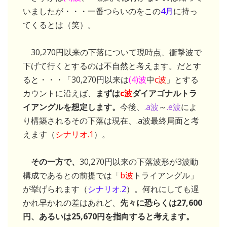
いましたが・・・一番つらいのをこの
4月
に持っ
てくるとは（笑）。
30,270円以来の下落について現時点、衝撃波で
下げて行くとするのは不自然と考えます。だとす
ると・・・「30,270円以来は
(4)波
中
c波
」とする
カウントに沿えば、
まずは
c波
ダイアゴナルトラ
イアングルを想定します。
今後、
.a波
～
.e波
によ
り構築されるその下落は現在、.a波最終局面と考
えます（
シナリオ.1
）。
その一方で、
30,270円以来の下落波形が3波動
構成であるとの前提では「
b波
トライアングル」
が挙げられます（
シナリオ.2
）。何れにしても遅
かれ早かれの差はあれど、
先々に恐らくは27,600
円、あるいは25,670円を指向すると考えます。