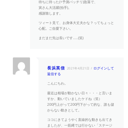
待ちに待った(=予測バッチリ)急落で、
寅さん大活躍(拍手)。
感謝致します。
ツィート見て、お身体大丈夫かな？ってちょっと
心配。ご自愛下さい。
まだまだ先は長いです……(笑)
長浜英信
ログインして
2021年4月21日
返信する
こんにちわ。
最近は相場が動かない日々・・・と言いま
すか、動いていましたケドね（笑）
200円上がって200円下がって的な、誰も儲
からない動きとして。
ココにきてようやく直線的な動きも出てき
ましたが、一筋縄では行かない「ステージ