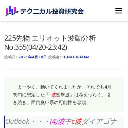
コンテンツへスキップ
メニュー
ホーム
無料記事
有料記事
研究会員のご紹介
225先物 エリオット波動分析
No.355(04/20-23:42)
マイページ（購読申込）
申請手続き
投稿日:
2021年4月20日
投稿者:
H_NAGAHAMA
よーやく、動いてくれましたか。それでも4月
初旬に想定した「
c波
衝撃波」は考えづらく、引
き続き、面倒臭い系の可能性を念頭。
Outlook・・・
(4)波
中
c波
ダイアゴナ