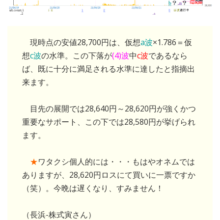
現時点の安値28,700円は、仮想
a波
×1.786＝仮
想
c波
の水準。この下落が
(4)波
中
c波
であるなら
ば、既に十分に満足される水準に達したと指摘出
来ます。
目先の展開では28,640円～28,620円が強くかつ
重要なサポート、この下では28,580円が挙げられ
ます。
★
ワタクシ個人的には・・・もはやオネムでは
ありますが、28,620円ロスにて買いに一票ですか
（笑）。今晩は遅くなり、すみません！
（長浜-株式寅さん）