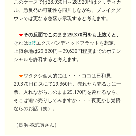
このケースでは28,930円～28,920円はクリティカ
ル、急反発の可能性を同居しながら、ブレイクダ
ウンでは更なる急落が示現すると考えます。
★
その反面でこのまま29,370円をも上抜くと、
それは
b波
エクスパンディッドフラットを想定、
上値余地は29,620円～29,630円程度までのポテン
シャルを許容すると考えます。
★
ワタクシ個人的には・・・ココは日和見、
29,370円ロスにて29,360円、売れたら売るよに一
票、入れながらこのまま29,170円を割れるなら、
そこは追い売りしてみますか・・・夜更かし覚悟
ならのお話（笑）。
（長浜-株式寅さん）