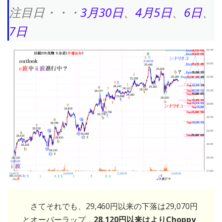
注目日・・・
3月30日
、
4月5日
、
6日
、
7日
さてそれでも、29,460円以来の下落は29,070円
とオーバーラップ，
28,120円以来はよりChoppy