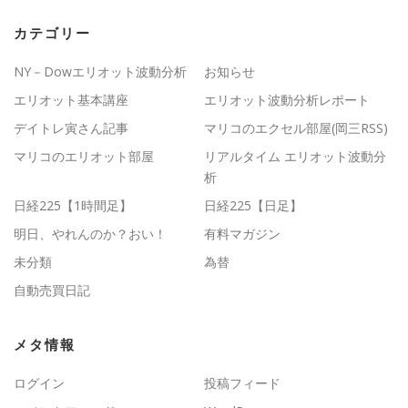
カテゴリー
NY－Dowエリオット波動分析
お知らせ
エリオット基本講座
エリオット波動分析レポート
デイトレ寅さん記事
マリコのエクセル部屋(岡三RSS)
マリコのエリオット部屋
リアルタイム エリオット波動分
析
日経225【1時間足】
日経225【日足】
明日、やれんのか？おい！
有料マガジン
未分類
為替
自動売買日記
メタ情報
ログイン
投稿フィード