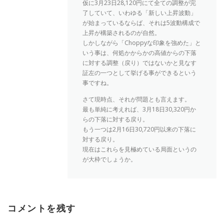
仮に3月23日28,120円にて全ての調整が完
了していて、いわゆる「新しい上昇波動」
が始まっているならば、それは5波動構成で
上昇が構築されるのが自然。
しかしながら「Choppyな印象を強めた」と
いう事は、何処かからかの高値からの下落
に対する調整（戻り）ではないかと見なす
証左の一つとして挙げる事ができるという
事ですね。
さて現時点、それが問題とも言えます。
最も単純に考えれば、3月18日30,320円か
らの下落に対する戻り。
もう一つは2月16日30,720円以来の下落に
対する戻り。
現在はこれらを見極めている局面というの
が大枠でしょうか。
コメントを残す