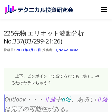
コンテンツへスキップ
メニュー
ホーム
無料記事
有料記事
研究会員のご紹介
225先物 エリオット波動分析
No.337(03/299-21:26)
マイページ（購読申込）
申請手続き
投稿日:
2021年3月29日
投稿者:
H_NAGAHAMA
上下、ピンポイントで当てろとでも（笑）。や
るだけヤラレちゃう？
Outlook・・・
ⅱ波
中
a波
、あるい
ⅱ波
は完了の可能性がある。