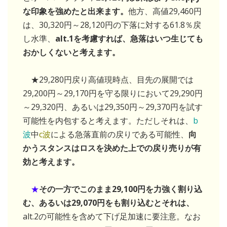
な印象を強めたと出来ます。
他方、高値29,460円
は、30,320円～28,120円の下落に対する61.8％戻
し水準、
alt.1を考慮すれば、急落はいつ生じても
おかしくないと考えます。
★29,280円戻り高値現時点、目先の展開では
29,200円～29,170円を守る限りにおいて29,290円
～29,320円、あるいは29,350円～29,370円を試す
可能性を内包すると考えます。ただしそれは、
b
波
中
c波
による急落直前の戻りである可能性、
向
かうスタンスはロスを決めた上での戻り売りが有
効と考えます。
★
その一方でこのまま29,100円を力強く割り込
む、あるいは29,070円をも割り込むとそれは、
alt.2の可能性を含めて下げ足加速に要注意。なお