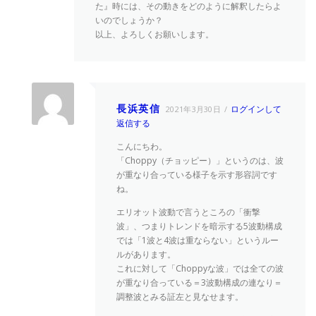
た』時には、その動きをどのように解釈したらよ
いのでしょうか？
以上、よろしくお願いします。
長浜英信
ログインして
2021年3月30日
返信する
こんにちわ。
「Choppy（チョッピー）」というのは、波
が重なり合っている様子を示す形容詞です
ね。
エリオット波動で言うところの「衝撃
波」、つまりトレンドを暗示する5波動構成
では「1波と4波は重ならない」というルー
ルがあります。
これに対して「Choppyな波」では全ての波
が重なり合っている＝3波動構成の連なり＝
調整波とみる証左と見なせます。