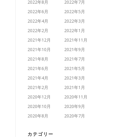
2022年8月
2022年7月
2022年6月
2022年5月
2022年4月
2022年3月
2022年2月
2022年1月
2021年12月
2021年11月
2021年10月
2021年9月
2021年8月
2021年7月
2021年6月
2021年5月
2021年4月
2021年3月
2021年2月
2021年1月
2020年12月
2020年11月
2020年10月
2020年9月
2020年8月
2020年7月
カテゴリー