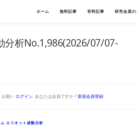
ホーム
無料記事
有料記事
研究会員の
o.1,986(2026/07/07-
。お願い
ログイン
. あなたは会員ですか ?
新規会員登録
ム エリオット波動分析