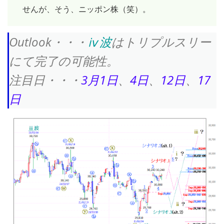
せんが、そう、ニッポン株（笑）。
Outlook・・・
ⅳ波
はトリプルスリー
にて完了の可能性。
注目日・・・
3月1日
、
4日
、
12日
、
17
日