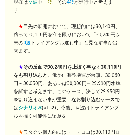
現在は
ⅴ波
中
ⅰ波
、その
4波
が進行中と考えま
す。
★
目先の展開において、理想的には30,140円、
譲って30,110円を守る限りにおいて「30,240円以
来の
4波
トライアングル進行中」と見なす事が出
来ます。
★
その反面で30,240円を上抜く事なく30,110円
をも割り込むと、
俄かに調整機運が台頭。30,060
円～30,050円、あるいは30,000円～29,990円水準
を試すと考えます。このケース、決して29,950円
を割り込まない事が重要。
なお割り込むケースで
は
シナリオ.3
(alt.2)、
今後、ⅳ波はトライアング
ルを描く可能性に留意を。
★
ワタクシ個人的には・・・ココは30,110円ロ