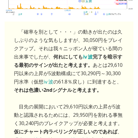
「確率を別として・・・」の動きが出たのは久
しぶりのような気もしますが、30,050円をブレイ
クアップ。それは我々ニッポン人が寝ている間の
出来事でしたが、
何れにしても
ⅳ波
完了を暗示す
る最初のサインが出たと考えます。
あとは29,610
円以来の上昇が5波動構成にて30,290円～30,300
円水準（仮想
ⅳ波
の61.8％戻し）に到達すると、
それは色濃い2ndシグナルと考えます。
目先の展開において29,610円以来の上昇が5波
動と認識されるためには、29,950円を割れる事無
く30,240円のブレイクアップが必要と考えます。
仮にチャート内ラベリングが正しいのであれば
、