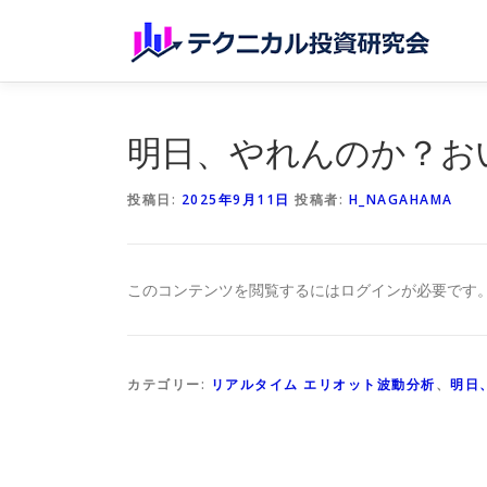
コンテンツへスキップ
明日、やれんのか？おい！(20
投稿日:
2025年9月11日
投稿者:
H_NAGAHAMA
このコンテンツを閲覧するにはログインが必要です
カテゴリー:
リアルタイム エリオット波動分析
、
明日