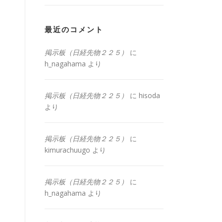
最近のコメント
掲示板（日経先物２２５）
に
h_nagahama
より
掲示板（日経先物２２５）
に
hisoda
より
掲示板（日経先物２２５）
に
kimurachuugo
より
掲示板（日経先物２２５）
に
h_nagahama
より