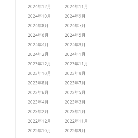
2024年12月
2024年11月
2024年10月
2024年9月
2024年8月
2024年7月
2024年6月
2024年5月
2024年4月
2024年3月
2024年2月
2024年1月
2023年12月
2023年11月
2023年10月
2023年9月
2023年8月
2023年7月
2023年6月
2023年5月
2023年4月
2023年3月
2023年2月
2023年1月
2022年12月
2022年11月
2022年10月
2022年9月