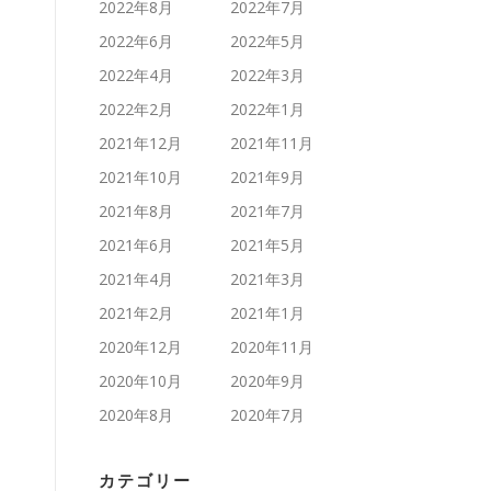
2022年8月
2022年7月
2022年6月
2022年5月
2022年4月
2022年3月
2022年2月
2022年1月
2021年12月
2021年11月
2021年10月
2021年9月
2021年8月
2021年7月
2021年6月
2021年5月
2021年4月
2021年3月
2021年2月
2021年1月
2020年12月
2020年11月
2020年10月
2020年9月
2020年8月
2020年7月
カテゴリー