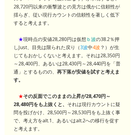
28,720円以来の衝撃波との見方は俄かに信頼性が
揺らぎ、従い現行カウントの信頼性を著しく低下
すると考えます。
★
現時点の安値28,280円は仮想
ｂ波
の38.2％押
しJust、目先は限られた戻り（
3波
中
4波
？）が生
じてもおかしくないと考えます。それは28,350円
～28,400円、あるいは28,430円～28,440円を「普
通」とするものの、
再下落が安値を試すと考えま
す。
★
その反面でこのままの上昇が28,470円～
28,480円をも上抜くと、
それは現行カウントに疑
問を投げかけ、28,500円～28,530円をも上抜く事
で、考え方をalt.1、あるいはalt.2への移行を促す
と考えます。