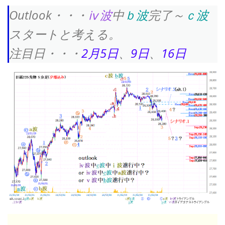
Outlook・・・
ⅳ波
中
ｂ波
完了～
ｃ波
スタートと考える。
注目日・・・
2月5日
、
9日
、
16日