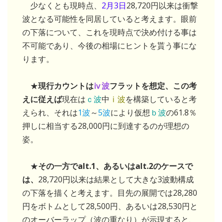
少なくとも現時点、
2月3日
28,720円以来は衝撃
波となる可能性を同居していると考えます。眼前
の下落について、これを現時点で決め付ける事は
不可能であり、今後の相場にヒントを貰う事にな
ります。
★
現行カウントは
ⅳ波
フラットを想定、この考
えに従えば
現在は
ｃ波
中
ⅰ波
を構築していると考
えられ、それは
1波
～
5波
により仮想
ｂ波
の61.8％
押しに相当する28,000円に到達するのが理想の
姿。
★
その一方でalt.1、あるいはalt.2のケースで
は、
28,720円以来は結果として大きな3波動構成
の下落を描くと考えます。目先の展開では28,280
円をボトムとして28,500円、あるいは28,530円と
のオーバーラップ（波の重なり）が示現すると、