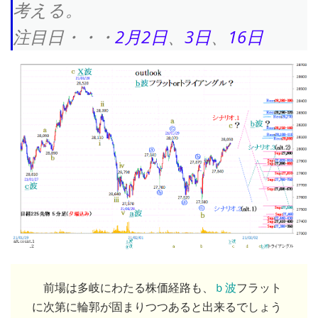
考える。
注目日・・・
2月2日
、
3日
、
16日
前場は多岐にわたる株価経路も、
ｂ波
フラット
に次第に輪郭が固まりつつあると出来るでしょう