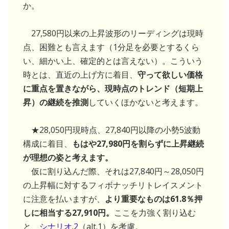
か。
27,580円以来の上昇波形のリーディングは現時
点、困難とも言えます（1分足を必要とするくら
い、細かい上、確定的とは言えない）。こういう
時とは、直近の上げ方に着目、
守って欲しい価格
に重点を置きながら、現時点のトレンド（短期上
昇）の継続を推測
していくほかないと考えます。
★28,050円現時点、27,840円以降の小勢5波動
構成に着目、
もはや27,980円を割らずに上昇継続
が理想の姿と考えます。
仮に割り込んだ際、それは27,840円～28,050円
の上昇幅に対するフィボナッチリトレイスメント
に注意を払いますが、
より重要なものは61.8％押
しに相当する27,910円。
ここを力強く割り込む
と、
シナリオ.2
（alt.1）を考慮。