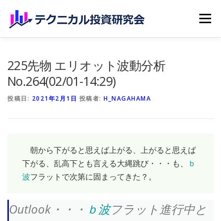
コンテンツへスキップ
メニュー
ホーム
無料記事
有料記事
研究会員のご紹介
225先物 エリオット波動分析
No.264(02/01-14:29)
マイページ（購読申込）
申請手続き
投稿日:
2021年2月1日
投稿者:
H_NAGAHAMA
朝から下がると思えば上がる、上がると思えば
下がる、乱高下とも言える大縄跳び・・・も、
ｂ
波
フラットで次第に固まってきた？。
Outlook・・・
ｂ波
フラット進行中と