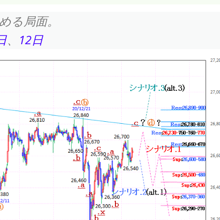
める局面。
日
、
12日