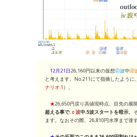
12月21日
26,160円以来の仮想
ⓒ波
中
ⓓ
と考えます。No.211にて指摘したよ
ナリオ.1
）。
★
26,650円戻り高値現時点、目先の展
超える事で
.ｃ波
中.5波スタートを暗示、
ます。なおその際、26,810円水準まで達
★
その反面でこのまま26,600円割れはal