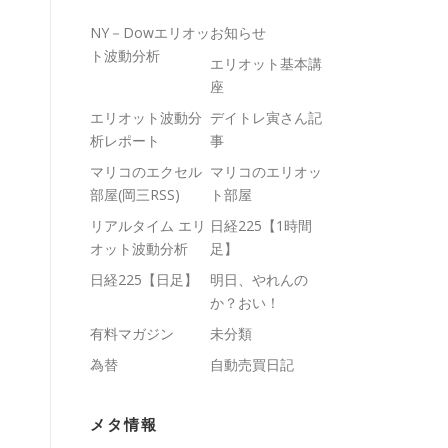
NY－Dowエリオッ
お知らせ
ト波動分析
エリオット基本講
座
エリオット波動分
デイトレ寅さん記
析レポート
事
マリコのエクセル
マリコのエリオッ
部屋(岡三RSS)
ト部屋
リアルタイム エリ
日経225【1時間
オット波動分析
足】
日経225【日足】
明日、やれんの
か？おい！
有料マガジン
未分類
為替
自動売買日記
メタ情報