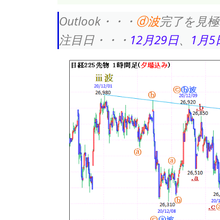
Outlook・・・
ⓓ波
完了を見極
注目日・・・
12月29日
、
1月5