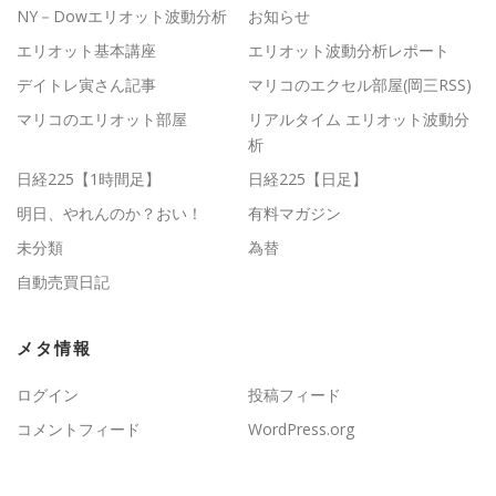
NY－Dowエリオット波動分析
お知らせ
エリオット基本講座
エリオット波動分析レポート
デイトレ寅さん記事
マリコのエクセル部屋(岡三RSS)
マリコのエリオット部屋
リアルタイム エリオット波動分
析
日経225【1時間足】
日経225【日足】
明日、やれんのか？おい！
有料マガジン
未分類
為替
自動売買日記
メタ情報
ログイン
投稿フィード
コメントフィード
WordPress.org