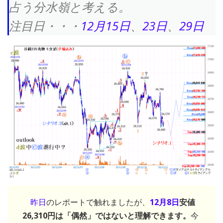
占う分水嶺と考える。
注目日・・・
12月15日
、
23日
、
29日
昨日
のレポートで触れましたが、
12月8日
安値
26,310円は「偶然」ではないと理解できます。
今