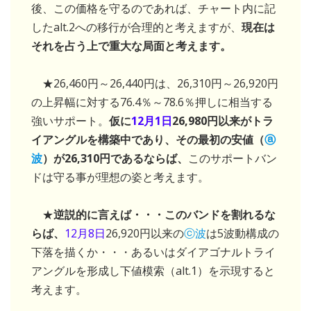
後、この価格を守るのであれば、チャート内に記
したalt.2への移行が合理的と考えますが、
現在は
それを占う上で重大な局面と考えます。
★26,460円～26,440円は、26,310円～26,920円
の上昇幅に対する76.4％～78.6％押しに相当する
強いサポート。
仮に
12月1日
26,980円以来がトラ
イアングルを構築中であり、その最初の安値（
ⓐ
波
）が26,310円であるならば、
このサポートバン
ドは守る事が理想の姿と考えます。
★
逆説的に言えば・・・このバンドを割れるな
らば、
12月8日
26,920円以来の
ⓒ波
は5波動構成の
下落を描くか・・・あるいはダイアゴナルトライ
アングルを形成し下値模索（alt.1）を示現すると
考えます。