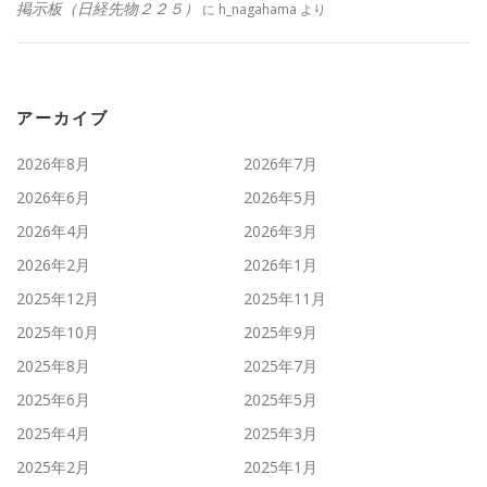
掲示板（日経先物２２５）
に
h_nagahama
より
アーカイブ
2026年8月
2026年7月
2026年6月
2026年5月
2026年4月
2026年3月
2026年2月
2026年1月
2025年12月
2025年11月
2025年10月
2025年9月
2025年8月
2025年7月
2025年6月
2025年5月
2025年4月
2025年3月
2025年2月
2025年1月