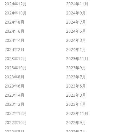
2024年12月
2024年11月
2024年10月
2024年9月
2024年8月
2024年7月
2024年6月
2024年5月
2024年4月
2024年3月
2024年2月
2024年1月
2023年12月
2023年11月
2023年10月
2023年9月
2023年8月
2023年7月
2023年6月
2023年5月
2023年4月
2023年3月
2023年2月
2023年1月
2022年12月
2022年11月
2022年10月
2022年9月
2022年8月
2022年7月