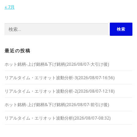
« 7月
検索:
最近の投稿
ホット銘柄-上げ銘柄&下げ銘柄(2026/08/07-大引け後)
リアルタイム・エリオット波動分析-3(2026/08/07-16:56)
リアルタイム・エリオット波動分析-2(2026/08/07-12:18)
ホット銘柄-上げ銘柄&下げ銘柄(2026/08/07-前引け後)
リアルタイム・エリオット波動分析(2026/08/07-08:32)