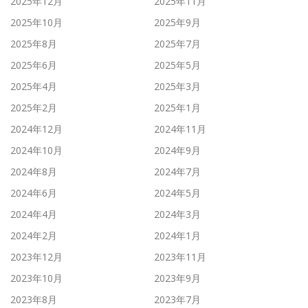
2025年12月
2025年11月
2025年10月
2025年9月
2025年8月
2025年7月
2025年6月
2025年5月
2025年4月
2025年3月
2025年2月
2025年1月
2024年12月
2024年11月
2024年10月
2024年9月
2024年8月
2024年7月
2024年6月
2024年5月
2024年4月
2024年3月
2024年2月
2024年1月
2023年12月
2023年11月
2023年10月
2023年9月
2023年8月
2023年7月