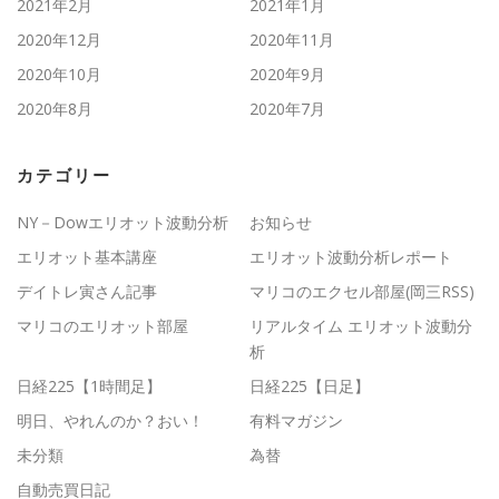
2021年2月
2021年1月
2020年12月
2020年11月
2020年10月
2020年9月
2020年8月
2020年7月
カテゴリー
NY－Dowエリオット波動分析
お知らせ
エリオット基本講座
エリオット波動分析レポート
デイトレ寅さん記事
マリコのエクセル部屋(岡三RSS)
マリコのエリオット部屋
リアルタイム エリオット波動分
析
日経225【1時間足】
日経225【日足】
明日、やれんのか？おい！
有料マガジン
未分類
為替
自動売買日記