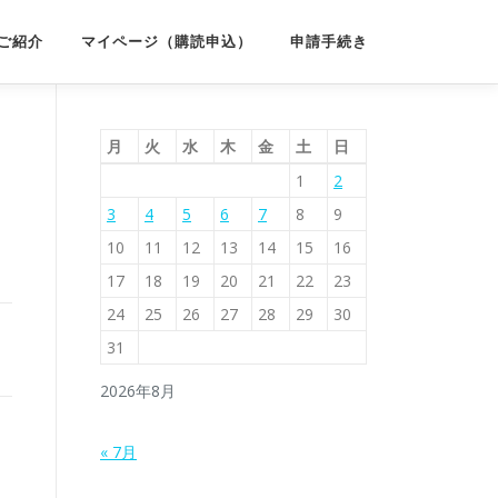
ご紹介
マイページ（購読申込）
申請手続き
月
火
水
木
金
土
日
1
2
3
4
5
6
7
8
9
10
11
12
13
14
15
16
17
18
19
20
21
22
23
24
25
26
27
28
29
30
31
2026年8月
« 7月