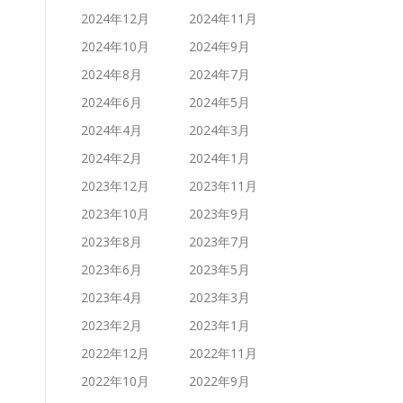
2024年12月
2024年11月
2024年10月
2024年9月
2024年8月
2024年7月
2024年6月
2024年5月
2024年4月
2024年3月
2024年2月
2024年1月
2023年12月
2023年11月
2023年10月
2023年9月
2023年8月
2023年7月
2023年6月
2023年5月
2023年4月
2023年3月
2023年2月
2023年1月
2022年12月
2022年11月
2022年10月
2022年9月