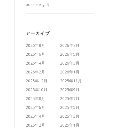
bosslele
より
アーカイブ
2026年8月
2026年7月
2026年6月
2026年5月
2026年4月
2026年3月
2026年2月
2026年1月
2025年12月
2025年11月
2025年10月
2025年9月
2025年8月
2025年7月
2025年6月
2025年5月
2025年4月
2025年3月
2025年2月
2025年1月