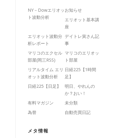
NY－Dowエリオッ
お知らせ
ト波動分析
エリオット基本講
座
エリオット波動分
デイトレ寅さん記
析レポート
事
マリコのエクセル
マリコのエリオッ
部屋(岡三RSS)
ト部屋
リアルタイム エリ
日経225【1時間
オット波動分析
足】
日経225【日足】
明日、やれんの
か？おい！
有料マガジン
未分類
為替
自動売買日記
メタ情報