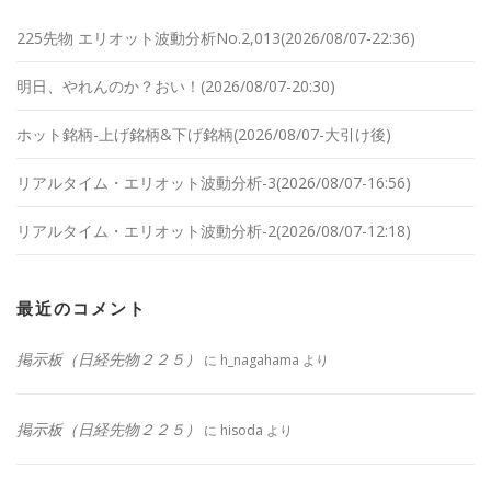
225先物 エリオット波動分析No.2,013(2026/08/07-22:36)
明日、やれんのか？おい！(2026/08/07-20:30)
ホット銘柄-上げ銘柄&下げ銘柄(2026/08/07-大引け後)
リアルタイム・エリオット波動分析-3(2026/08/07-16:56)
リアルタイム・エリオット波動分析-2(2026/08/07-12:18)
最近のコメント
掲示板（日経先物２２５）
に
h_nagahama
より
掲示板（日経先物２２５）
に
hisoda
より