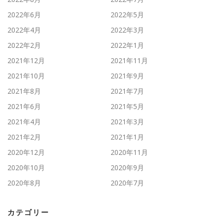
2022年6月
2022年5月
2022年4月
2022年3月
2022年2月
2022年1月
2021年12月
2021年11月
2021年10月
2021年9月
2021年8月
2021年7月
2021年6月
2021年5月
2021年4月
2021年3月
2021年2月
2021年1月
2020年12月
2020年11月
2020年10月
2020年9月
2020年8月
2020年7月
カテゴリー