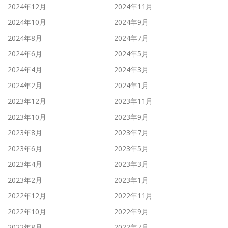
2024年12月
2024年11月
2024年10月
2024年9月
2024年8月
2024年7月
2024年6月
2024年5月
2024年4月
2024年3月
2024年2月
2024年1月
2023年12月
2023年11月
2023年10月
2023年9月
2023年8月
2023年7月
2023年6月
2023年5月
2023年4月
2023年3月
2023年2月
2023年1月
2022年12月
2022年11月
2022年10月
2022年9月
2022年8月
2022年7月