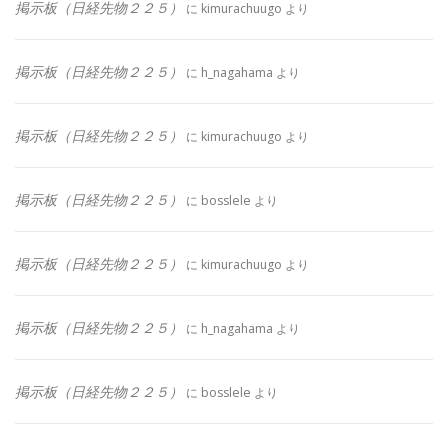
掲示板（日経先物２２５）
に
kimurachuugo
より
掲示板（日経先物２２５）
に
h_nagahama
より
掲示板（日経先物２２５）
に
kimurachuugo
より
掲示板（日経先物２２５）
に
bosslele
より
掲示板（日経先物２２５）
に
kimurachuugo
より
掲示板（日経先物２２５）
に
h_nagahama
より
掲示板（日経先物２２５）
に
bosslele
より