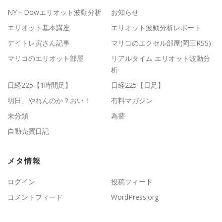
NY－Dowエリオット波動分析
お知らせ
エリオット基本講座
エリオット波動分析レポート
デイトレ寅さん記事
マリコのエクセル部屋(岡三RSS)
マリコのエリオット部屋
リアルタイム エリオット波動分
析
日経225【1時間足】
日経225【日足】
明日、やれんのか？おい！
有料マガジン
未分類
為替
自動売買日記
メタ情報
ログイン
投稿フィード
コメントフィード
WordPress.org