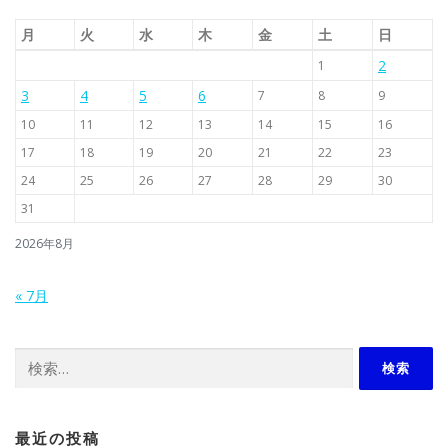
月
火
水
木
金
土
日
2
1
3
4
5
6
7
8
9
10
11
12
13
14
15
16
17
18
19
20
21
22
23
24
25
26
27
28
29
30
31
2026年8月
« 7月
検索:
最近の投稿