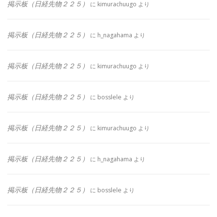
掲示板（日経先物２２５）
に
kimurachuugo
より
掲示板（日経先物２２５）
に
h_nagahama
より
掲示板（日経先物２２５）
に
kimurachuugo
より
掲示板（日経先物２２５）
に
bosslele
より
掲示板（日経先物２２５）
に
kimurachuugo
より
掲示板（日経先物２２５）
に
h_nagahama
より
掲示板（日経先物２２５）
に
bosslele
より