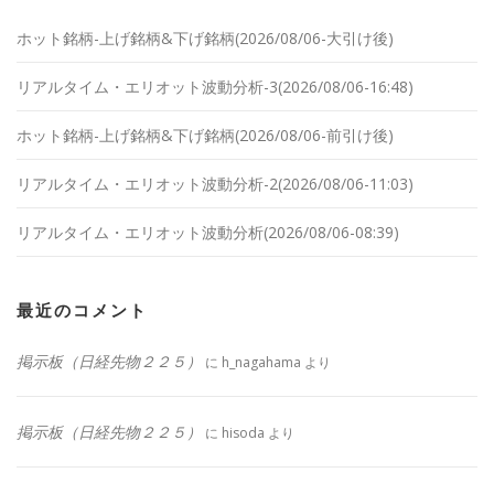
ホット銘柄-上げ銘柄&下げ銘柄(2026/08/06-大引け後)
リアルタイム・エリオット波動分析-3(2026/08/06-16:48)
ホット銘柄-上げ銘柄&下げ銘柄(2026/08/06-前引け後)
リアルタイム・エリオット波動分析-2(2026/08/06-11:03)
リアルタイム・エリオット波動分析(2026/08/06-08:39)
最近のコメント
掲示板（日経先物２２５）
に
h_nagahama
より
掲示板（日経先物２２５）
に
hisoda
より