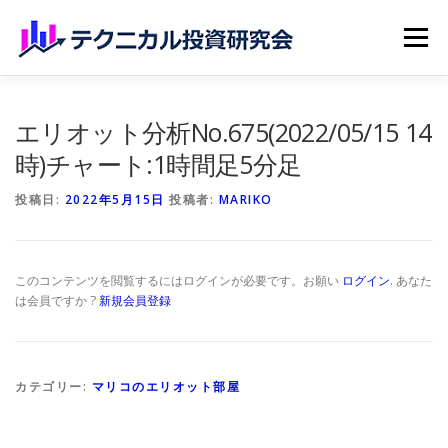
コンテンツへスキップ
メニュー
ホーム
無料記事
有料記事
研究会員のご紹介
エリオット分析No.675(2022/05/15 14
時)チャート:1時間足5分足
マイページ（購読申込）
申請手続き
投稿日:
2022年5月15日
投稿者:
MARIKO
このコンテンツを閲覧するにはログインが必要です。お願い
ログイン
. あなた
は会員ですか ?
新規会員登録
カテゴリー:
マリコのエリオット部屋