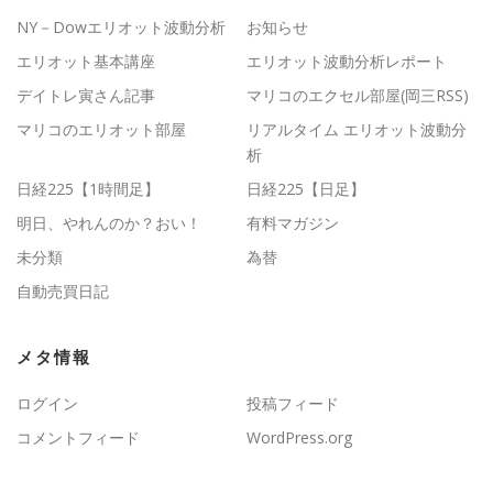
NY－Dowエリオット波動分析
お知らせ
エリオット基本講座
エリオット波動分析レポート
デイトレ寅さん記事
マリコのエクセル部屋(岡三RSS)
マリコのエリオット部屋
リアルタイム エリオット波動分
析
日経225【1時間足】
日経225【日足】
明日、やれんのか？おい！
有料マガジン
未分類
為替
自動売買日記
メタ情報
ログイン
投稿フィード
コメントフィード
WordPress.org