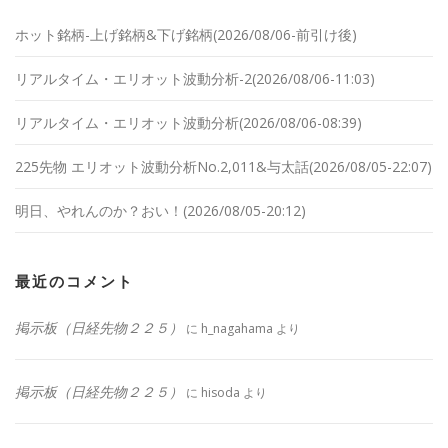
ホット銘柄-上げ銘柄&下げ銘柄(2026/08/06-前引け後)
リアルタイム・エリオット波動分析-2(2026/08/06-11:03)
リアルタイム・エリオット波動分析(2026/08/06-08:39)
225先物 エリオット波動分析No.2,011&与太話(2026/08/05-22:07)
明日、やれんのか？おい！(2026/08/05-20:12)
最近のコメント
掲示板（日経先物２２５）
に
h_nagahama
より
掲示板（日経先物２２５）
に
hisoda
より