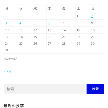
月
火
水
木
金
土
日
2
1
3
4
5
6
7
8
9
10
11
12
13
14
15
16
17
18
19
20
21
22
23
24
25
26
27
28
29
30
31
2026年8月
« 7月
検索:
最近の投稿