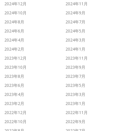
2024年12月
2024年11月
2024年10月
2024年9月
2024年8月
2024年7月
2024年6月
2024年5月
2024年4月
2024年3月
2024年2月
2024年1月
2023年12月
2023年11月
2023年10月
2023年9月
2023年8月
2023年7月
2023年6月
2023年5月
2023年4月
2023年3月
2023年2月
2023年1月
2022年12月
2022年11月
2022年10月
2022年9月
2022年8月
2022年7月