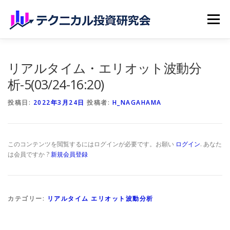
コンテンツへスキップ
メニュー
ホーム
無料記事
有料記事
研究会員のご紹介
リアルタイム・エリオット波動分
析-5(03/24-16:20)
マイページ（購読申込）
申請手続き
投稿日:
2022年3月24日
投稿者:
H_NAGAHAMA
このコンテンツを閲覧するにはログインが必要です。お願い
ログイン
. あなた
は会員ですか ?
新規会員登録
カテゴリー:
リアルタイム エリオット波動分析