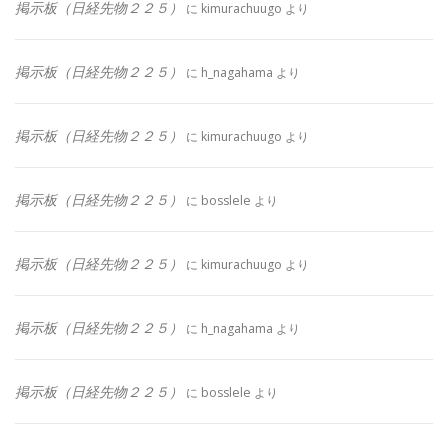
掲示板（日経先物２２５）
に
kimurachuugo
より
掲示板（日経先物２２５）
に
h_nagahama
より
掲示板（日経先物２２５）
に
kimurachuugo
より
掲示板（日経先物２２５）
に
bosslele
より
掲示板（日経先物２２５）
に
kimurachuugo
より
掲示板（日経先物２２５）
に
h_nagahama
より
掲示板（日経先物２２５）
に
bosslele
より