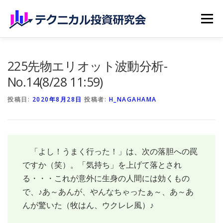
コンテンツへスキップ
メニュー
ホーム
無料記事
有料記事
研究会員のご紹介
225先物エリオット波動分析-
No.14(8/28 11:59)
マイページ（購読申込）
申請手続き
投稿日:
2020年8月28日
投稿者:
H_NAGAHAMA
「よし！うまく行った！」は、次の落胆への罠
ですか（笑）。「気持ち」を上げて落とされ
る・・・これが意外に生身の人間には効くもの
で、♪あ～あんが、やんなちゃったぁ～、あ～あ
んが驚いた（牧はん、ウクレレ風）♪