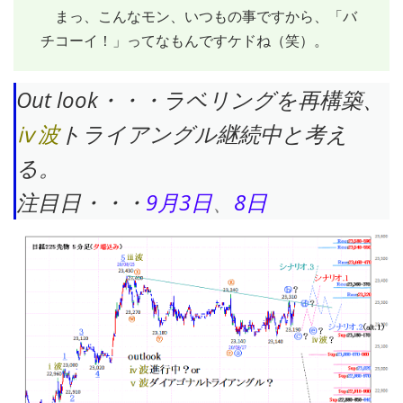
まっ、こんなモン、いつもの事ですから、「バ
チコーイ！」ってなもんですケドね（笑）。
Out look・・・ラベリングを再構築、
ⅳ波
トライアングル継続中と考え
る。
注目日・・・
9月3日
、
8日