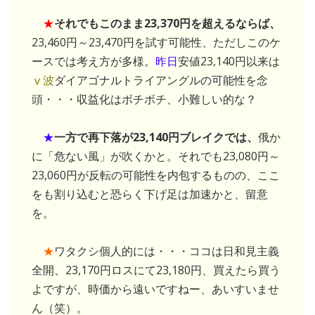
★
それでもこのまま23,370円を超えるならば、
23,460円～23,470円を試す可能性、ただしこのケ
ースでは考え方が多様。
昨日
安値23,140円以来は
ⅴ波
ダイアゴナルトライアングルの可能性を念
頭・・・収益化はボチボチ、小難しい的な？
★
一方で再下落が23,140円ブレイクでは、
俄か
に「危ない風」が吹くかと。それでも23,080円～
23,060円が反転の可能性を内包するものの、ここ
をも割り込むと恐らく下げ足は加速かと、留意
を。
★
ワタクシ個人的には・・・ココは日和見主義
全開、23,170円ロスにて23,180円、買えたら買う
よですが、時価から遠いですねー、あいすいませ
ん（笑）。