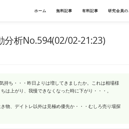
ホーム
無料記事
有料記事
研究会員の
o.594(02/02-21:23)
る気持ち・・・昨日よりは増してきましたか。これは相場様
うちは上がり、我慢できなくなった時に下がり・・・。
き物、デイトレ以外は見極め優先か・・・むしろ売り場探