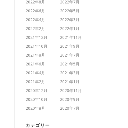
2022年8月
2022年7月
2022年6月
2022年5月
2022年4月
2022年3月
2022年2月
2022年1月
2021年12月
2021年11月
2021年10月
2021年9月
2021年8月
2021年7月
2021年6月
2021年5月
2021年4月
2021年3月
2021年2月
2021年1月
2020年12月
2020年11月
2020年10月
2020年9月
2020年8月
2020年7月
カテゴリー