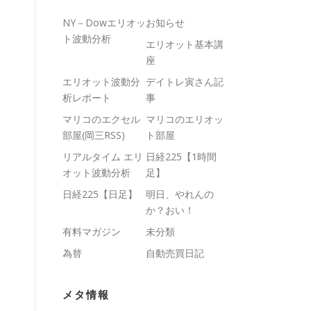
NY－Dowエリオッ
お知らせ
ト波動分析
エリオット基本講
座
エリオット波動分
デイトレ寅さん記
析レポート
事
マリコのエクセル
マリコのエリオッ
部屋(岡三RSS)
ト部屋
リアルタイム エリ
日経225【1時間
オット波動分析
足】
日経225【日足】
明日、やれんの
か？おい！
有料マガジン
未分類
為替
自動売買日記
メタ情報