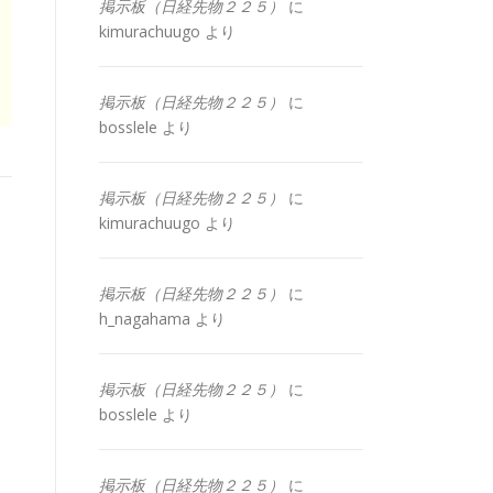
掲示板（日経先物２２５）
に
kimurachuugo
より
掲示板（日経先物２２５）
に
bosslele
より
掲示板（日経先物２２５）
に
kimurachuugo
より
掲示板（日経先物２２５）
に
h_nagahama
より
掲示板（日経先物２２５）
に
bosslele
より
掲示板（日経先物２２５）
に