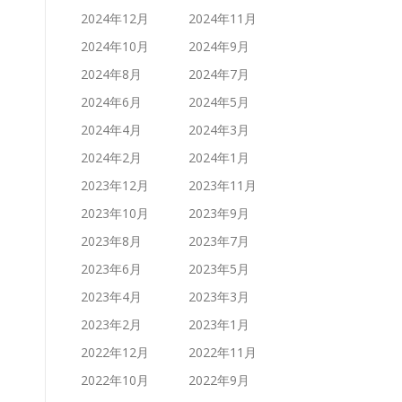
2024年12月
2024年11月
2024年10月
2024年9月
2024年8月
2024年7月
2024年6月
2024年5月
2024年4月
2024年3月
2024年2月
2024年1月
2023年12月
2023年11月
2023年10月
2023年9月
2023年8月
2023年7月
2023年6月
2023年5月
2023年4月
2023年3月
2023年2月
2023年1月
2022年12月
2022年11月
2022年10月
2022年9月