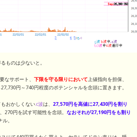
るものは少ないと。
が重要なサポート、
下限を守る限りにおいて
上値指向を担保、
7,730円～740円程度のポテンシャルを念頭に置きます。
てもおかしくない
.c波
は、
27,570円を高値に27,430円を割り
0円、270円を試す可能性を念頭。
なおそれが27,190円をも割り
ナル。
円ロスにて440円買えたら買うよ、ヤラレてドテン売りは、睡