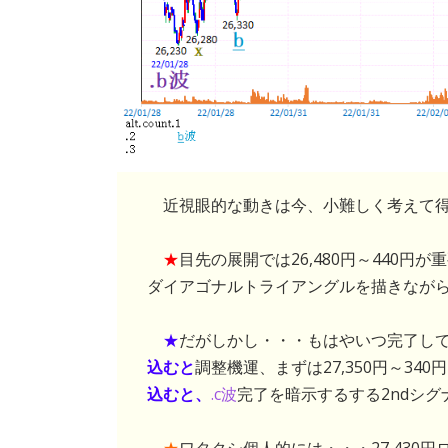
近視眼的な動きは今、小難しく考えて得
★
目先の展開では26,480円～440円
ダイアゴナルトライアングルを描きながら2
★
だがしかし・・・もはやいつ完了し
込むと
調整機運、まずは27,350円～34
込むと、
.c波
完了を暗示するする2ndシグ
★
ワタクシ個人的には・・・27,430