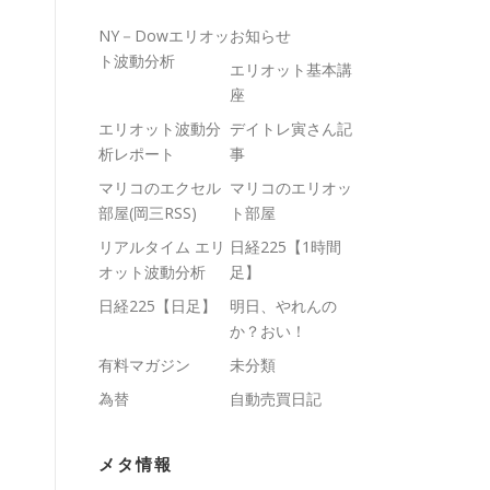
NY－Dowエリオッ
お知らせ
ト波動分析
エリオット基本講
座
エリオット波動分
デイトレ寅さん記
析レポート
事
マリコのエクセル
マリコのエリオッ
部屋(岡三RSS)
ト部屋
リアルタイム エリ
日経225【1時間
オット波動分析
足】
日経225【日足】
明日、やれんの
か？おい！
有料マガジン
未分類
為替
自動売買日記
メタ情報