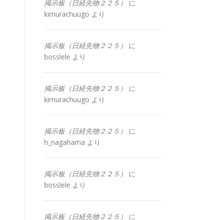
掲示板（日経先物２２５）
に
kimurachuugo
より
掲示板（日経先物２２５）
に
bosslele
より
掲示板（日経先物２２５）
に
kimurachuugo
より
掲示板（日経先物２２５）
に
h_nagahama
より
掲示板（日経先物２２５）
に
bosslele
より
掲示板（日経先物２２５）
に