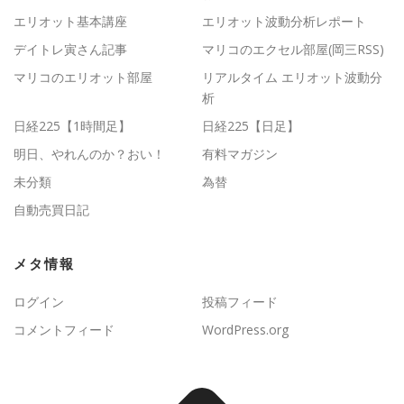
エリオット基本講座
エリオット波動分析レポート
デイトレ寅さん記事
マリコのエクセル部屋(岡三RSS)
マリコのエリオット部屋
リアルタイム エリオット波動分
析
日経225【1時間足】
日経225【日足】
明日、やれんのか？おい！
有料マガジン
未分類
為替
自動売買日記
メタ情報
ログイン
投稿フィード
コメントフィード
WordPress.org