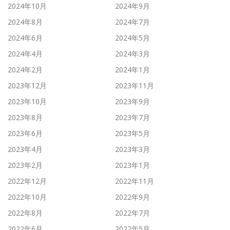
2024年10月
2024年9月
2024年8月
2024年7月
2024年6月
2024年5月
2024年4月
2024年3月
2024年2月
2024年1月
2023年12月
2023年11月
2023年10月
2023年9月
2023年8月
2023年7月
2023年6月
2023年5月
2023年4月
2023年3月
2023年2月
2023年1月
2022年12月
2022年11月
2022年10月
2022年9月
2022年8月
2022年7月
2022年6月
2022年5月