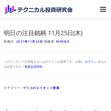
コンテンツへスキップ
メニュー
ホーム
無料記事
有料記事
研究会員のご紹介
明日の注目銘柄 11月25日(木)
投稿日:
2021年11月24日
投稿者:
MARIKO
マイページ（購読申込）
申請手続き
このコンテンツを閲覧するにはログインが必要です。お願い
ログイン
. あなた
は会員ですか ?
新規会員登録
カテゴリー:
マリコのエリオット部屋