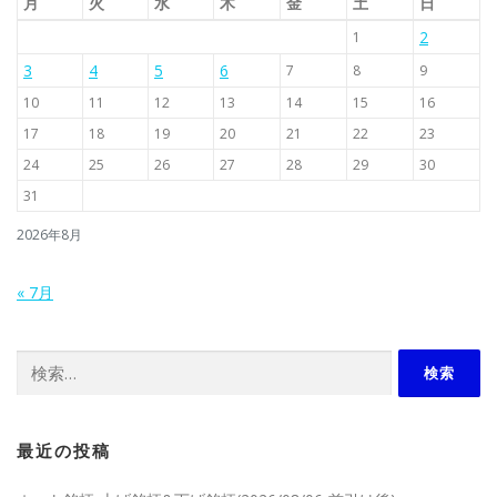
月
火
水
木
金
土
日
2
1
3
4
5
6
7
8
9
10
11
12
13
14
15
16
17
18
19
20
21
22
23
24
25
26
27
28
29
30
31
2026年8月
« 7月
検索:
最近の投稿