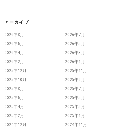
アーカイブ
2026年8月
2026年7月
2026年6月
2026年5月
2026年4月
2026年3月
2026年2月
2026年1月
2025年12月
2025年11月
2025年10月
2025年9月
2025年8月
2025年7月
2025年6月
2025年5月
2025年4月
2025年3月
2025年2月
2025年1月
2024年12月
2024年11月