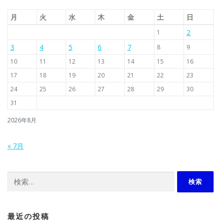
月
火
水
木
金
土
日
2
1
3
4
5
6
7
8
9
10
11
12
13
14
15
16
17
18
19
20
21
22
23
24
25
26
27
28
29
30
31
2026年8月
« 7月
検索:
最近の投稿