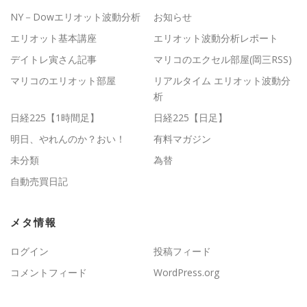
NY－Dowエリオット波動分析
お知らせ
エリオット基本講座
エリオット波動分析レポート
デイトレ寅さん記事
マリコのエクセル部屋(岡三RSS)
マリコのエリオット部屋
リアルタイム エリオット波動分
析
日経225【1時間足】
日経225【日足】
明日、やれんのか？おい！
有料マガジン
未分類
為替
自動売買日記
メタ情報
ログイン
投稿フィード
コメントフィード
WordPress.org