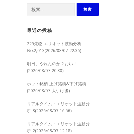
検索:
最近の投稿
225先物 エリオット波動分析
No.2,013(2026/08/07-22:36)
明日、やれんのか？おい！
(2026/08/07-20:30)
ホット銘柄-上げ銘柄&下げ銘柄
(2026/08/07-大引け後)
リアルタイム・エリオット波動分
析-3(2026/08/07-16:56)
リアルタイム・エリオット波動分
析-2(2026/08/07-12:18)