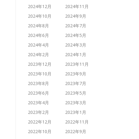
2024年12月
2024年11月
2024年10月
2024年9月
2024年8月
2024年7月
2024年6月
2024年5月
2024年4月
2024年3月
2024年2月
2024年1月
2023年12月
2023年11月
2023年10月
2023年9月
2023年8月
2023年7月
2023年6月
2023年5月
2023年4月
2023年3月
2023年2月
2023年1月
2022年12月
2022年11月
2022年10月
2022年9月