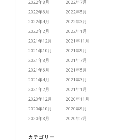
2022年8月
2022年7月
2022年6月
2022年5月
2022年4月
2022年3月
2022年2月
2022年1月
2021年12月
2021年11月
2021年10月
2021年9月
2021年8月
2021年7月
2021年6月
2021年5月
2021年4月
2021年3月
2021年2月
2021年1月
2020年12月
2020年11月
2020年10月
2020年9月
2020年8月
2020年7月
カテゴリー