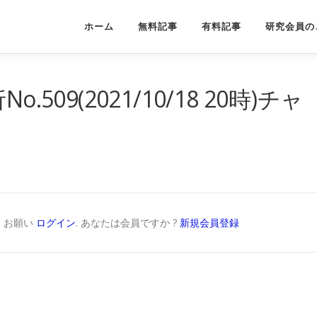
ホーム
無料記事
有料記事
研究会員の
509(2021/10/18 20時)チャ
。お願い
ログイン
. あなたは会員ですか ?
新規会員登録