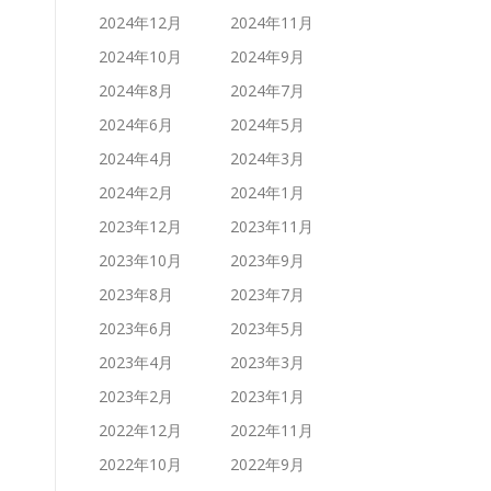
2024年12月
2024年11月
2024年10月
2024年9月
2024年8月
2024年7月
2024年6月
2024年5月
2024年4月
2024年3月
2024年2月
2024年1月
2023年12月
2023年11月
2023年10月
2023年9月
2023年8月
2023年7月
2023年6月
2023年5月
2023年4月
2023年3月
2023年2月
2023年1月
2022年12月
2022年11月
2022年10月
2022年9月