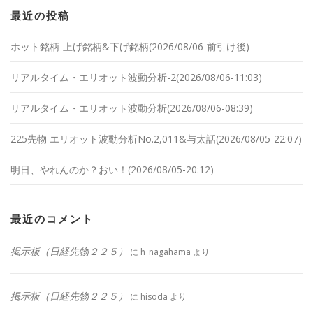
最近の投稿
ホット銘柄-上げ銘柄&下げ銘柄(2026/08/06-前引け後)
リアルタイム・エリオット波動分析-2(2026/08/06-11:03)
リアルタイム・エリオット波動分析(2026/08/06-08:39)
225先物 エリオット波動分析No.2,011&与太話(2026/08/05-22:07)
明日、やれんのか？おい！(2026/08/05-20:12)
最近のコメント
掲示板（日経先物２２５）
に
h_nagahama
より
掲示板（日経先物２２５）
に
hisoda
より