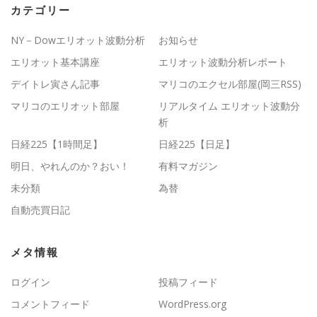
カテゴリー
NY－Dowエリオット波動分析
お知らせ
エリオット基本講座
エリオット波動分析レポート
デイトレ寅さん記事
マリコのエクセル部屋(岡三RSS)
マリコのエリオット部屋
リアルタイム エリオット波動分
析
日経225【1時間足】
日経225【日足】
明日、やれんのか？おい！
有料マガジン
未分類
為替
自動売買日記
メタ情報
ログイン
投稿フィード
コメントフィード
WordPress.org