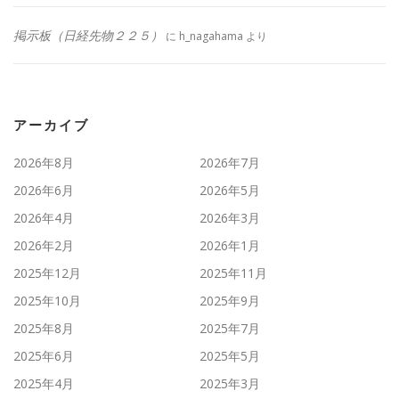
掲示板（日経先物２２５）
に
h_nagahama
より
アーカイブ
2026年8月
2026年7月
2026年6月
2026年5月
2026年4月
2026年3月
2026年2月
2026年1月
2025年12月
2025年11月
2025年10月
2025年9月
2025年8月
2025年7月
2025年6月
2025年5月
2025年4月
2025年3月