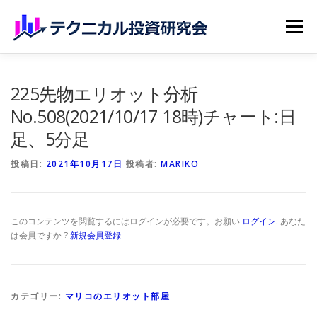
コンテンツへスキップ
メニュー
ホーム
無料記事
有料記事
研究会員のご紹介
225先物エリオット分析
No.508(2021/10/17 18時)チャート:日
足、5分足
マイページ（購読申込）
申請手続き
投稿日:
2021年10月17日
投稿者:
MARIKO
このコンテンツを閲覧するにはログインが必要です。お願い
ログイン
. あなた
は会員ですか ?
新規会員登録
カテゴリー:
マリコのエリオット部屋