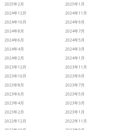
2025年2月
2025年1月
2024年12月
2024年11月
2024年10月
2024年9月
2024年8月
2024年7月
2024年6月
2024年5月
2024年4月
2024年3月
2024年2月
2024年1月
2023年12月
2023年11月
2023年10月
2023年9月
2023年8月
2023年7月
2023年6月
2023年5月
2023年4月
2023年3月
2023年2月
2023年1月
2022年12月
2022年11月
2022年10月
2022年9月