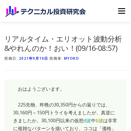
コンテンツへスキップ
メニュー
ホーム
無料記事
有料記事
研究会員のご紹介
リアルタイム・エリオット波動分析
&やれんのか！おい！(09/16-08:57)
マイページ（購読申込）
申請手続き
投稿日:
2021年9月16日
投稿者:
MYOKO
おはようございます。
225先物、昨晩の30,350円からの返りでは、
30,160円～150円トライを考えましたが、真逆に
きましたか。30,100円以来の仮想
d波
中
b波
は非常
に複雑なパターンを描いており、ココは「価格」