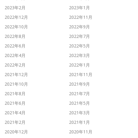
2023年2月
2023年1月
2022年12月
2022年11月
2022年10月
2022年9月
2022年8月
2022年7月
2022年6月
2022年5月
2022年4月
2022年3月
2022年2月
2022年1月
2021年12月
2021年11月
2021年10月
2021年9月
2021年8月
2021年7月
2021年6月
2021年5月
2021年4月
2021年3月
2021年2月
2021年1月
2020年12月
2020年11月