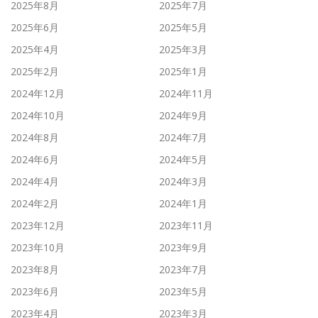
2025年8月
2025年7月
2025年6月
2025年5月
2025年4月
2025年3月
2025年2月
2025年1月
2024年12月
2024年11月
2024年10月
2024年9月
2024年8月
2024年7月
2024年6月
2024年5月
2024年4月
2024年3月
2024年2月
2024年1月
2023年12月
2023年11月
2023年10月
2023年9月
2023年8月
2023年7月
2023年6月
2023年5月
2023年4月
2023年3月