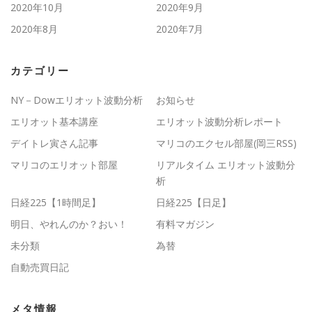
2020年10月
2020年9月
2020年8月
2020年7月
カテゴリー
NY－Dowエリオット波動分析
お知らせ
エリオット基本講座
エリオット波動分析レポート
デイトレ寅さん記事
マリコのエクセル部屋(岡三RSS)
マリコのエリオット部屋
リアルタイム エリオット波動分
析
日経225【1時間足】
日経225【日足】
明日、やれんのか？おい！
有料マガジン
未分類
為替
自動売買日記
メタ情報