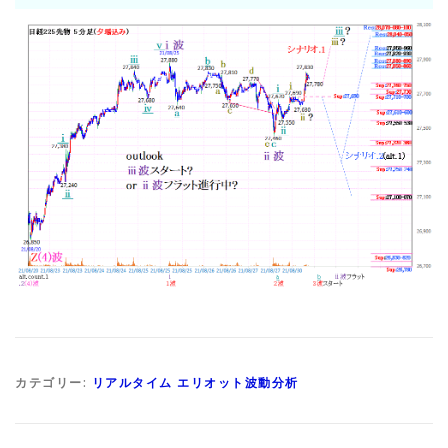
カテゴリー:
リアルタイム エリオット波動分析