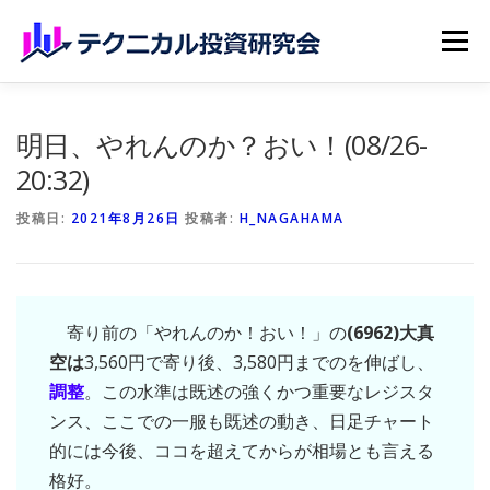
コンテンツへスキップ
メニュー
ホーム
無料記事
有料記事
研究会員のご紹介
明日、やれんのか？おい！(08/26-
20:32)
マイページ（購読申込）
申請手続き
投稿日:
2021年8月26日
投稿者:
H_NAGAHAMA
寄り前の「やれんのか！おい！」の
(6962)大真
空は
3,560円で寄り後、3,580円までのを伸ばし、
調整
。この水準は既述の強くかつ重要なレジスタ
ンス、ここでの一服も既述の動き、日足チャート
的には今後、ココを超えてからが相場とも言える
格好。