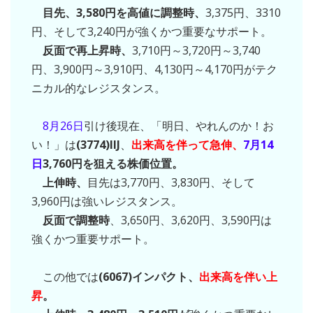
目先、3,580円を高値に調整時、
3,375円、3310
円、そして3,240円が強くかつ重要なサポート。
反面で再上昇時、
3,710円～3,720円～3,740
円、3,900円～3,910円、4,130円～4,170円がテク
ニカル的なレジスタンス。
8月26日
引け後現在、「明日、やれんのか！お
い！」は
(3774)IIJ
、
出来高を伴って急伸、
7月14
日
3,760円を狙える株価位置。
上伸時、
目先は3,770円、3,830円、そして
3,960円は強いレジスタンス。
反面で調整時
、3,650円、3,620円、3,590円は
強くかつ重要サポート。
この他では
(6067)インパクト、
出来高を伴い上
昇
。