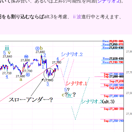
おいて
揉み合い、あるいは上昇の可能性を同居(
シナリオ.2
)。
0円をも割り込むならば
alt.3を考慮、
ⅱ波
進行中と考えます、