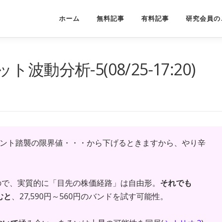
ホーム
無料記事
有料記事
研究会員の
分析-5(08/25-17:20)
カウント踏襲の限界値・・・から下げるときますから、やり辛
で、実質的に「目先の株価経路」は自由形。
それでも
むと
、27,590円～560円のバンドを試す可能性。