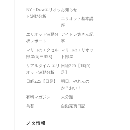
NY－Dowエリオッ
お知らせ
ト波動分析
エリオット基本講
座
エリオット波動分
デイトレ寅さん記
析レポート
事
マリコのエクセル
マリコのエリオッ
部屋(岡三RSS)
ト部屋
リアルタイム エリ
日経225【1時間
オット波動分析
足】
日経225【日足】
明日、やれんの
か？おい！
有料マガジン
未分類
為替
自動売買日記
メタ情報