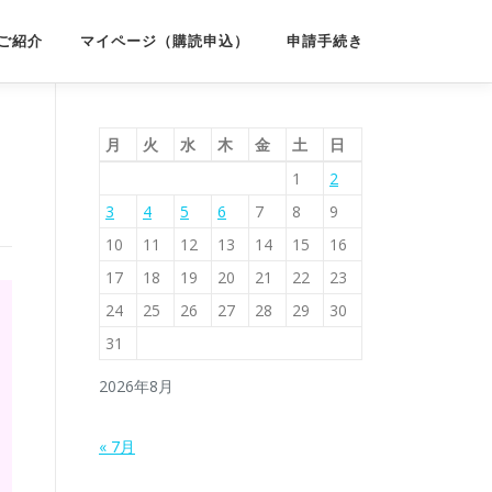
ご紹介
マイページ（購読申込）
申請手続き
月
火
水
木
金
土
日
1
2
3
4
5
6
7
8
9
10
11
12
13
14
15
16
17
18
19
20
21
22
23
24
25
26
27
28
29
30
31
2026年8月
« 7月