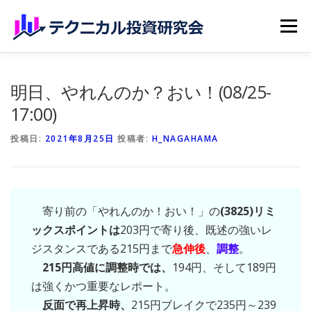
コンテンツへスキップ
メニュー
ホーム
無料記事
有料記事
研究会員のご紹介
明日、やれんのか？おい！(08/25-
17:00)
マイページ（購読申込）
申請手続き
投稿日:
2021年8月25日
投稿者:
H_NAGAHAMA
寄り前の「やれんのか！おい！」の
(3825)リミ
ックスポイントは
203円で寄り後、既述の強いレ
ジスタンスである215円まで
急伸後
、
調整
。
215円高値に調整時では、
194円、そして189円
は強くかつ重要なレポート。
反面で再上昇時、
215円ブレイクで235円～239