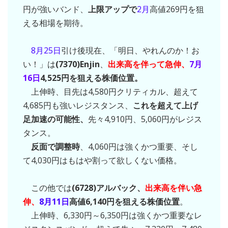
円が強いバンド、
上限アップで
2月
高値269円を狙
える相場を期待。
8月25日
引け後現在、「明日、やれんのか！お
い！」は
(7370)Enjin
、
出来高を伴って急伸、
7月
16日
4,525円を狙える株価位置。
上伸時、目先は4,580円クリティカル、超えて
4,685円も強いレジスタンス、
これを超えて上げ
足加速の可能性、
先々4,910円、5,060円がレジス
タンス。
反面で調整時
、4,060円は強くかつ重要、そし
て4,030円はもはや割って欲しくない価格。
この他では
(6728)アルバック、
出来高を伴い急
伸、
8月11日
高値6,140円を狙える株価位置
。
上伸時、6,330円～6,350円は強くかつ重要なレ