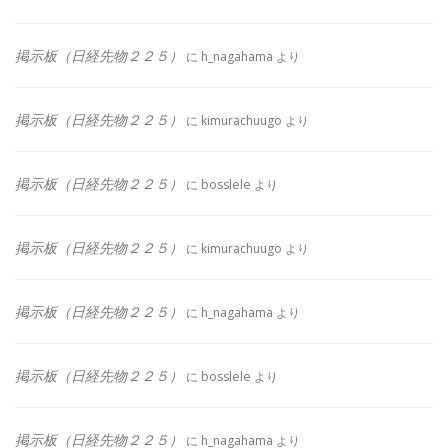
掲示板（日経先物２２５）
に
h_nagahama
より
掲示板（日経先物２２５）
に
kimurachuugo
より
掲示板（日経先物２２５）
に
bosslele
より
掲示板（日経先物２２５）
に
kimurachuugo
より
掲示板（日経先物２２５）
に
h_nagahama
より
掲示板（日経先物２２５）
に
bosslele
より
掲示板（日経先物２２５）
に
h_nagahama
より