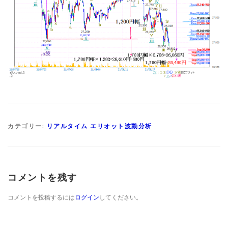
カテゴリー:
リアルタイム エリオット波動分析
コメントを残す
コメントを投稿するには
ログイン
してください。