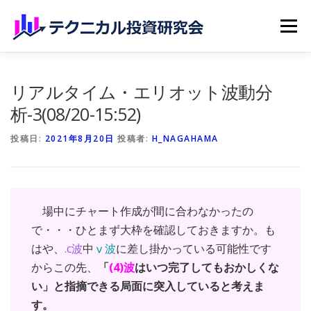
コンテンツへスキップ
メニュー
ホーム
無料記事
有料記事
研究会員のご紹介
リアルタイム・エリオット波動分
析-3(08/20-15:52)
マイページ（購読申込）
申請手続き
投稿日:
2021年8月20日
投稿者:
H_NAGAHAMA
場中にチャート作成が間に合わなかったの
で・・・ひとまず大枠を確認しておきますか。も
はや、
.c波
中
ⅴ波
に差し掛かっている可能性です
からこの先、
「
(4)波
はいつ完了してもおかしくな
い」と指摘できる局面に突入していると考えま
す。