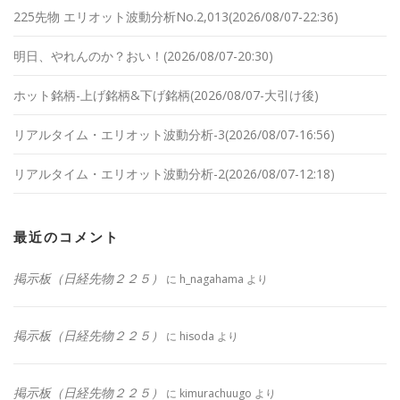
225先物 エリオット波動分析No.2,013(2026/08/07-22:36)
明日、やれんのか？おい！(2026/08/07-20:30)
ホット銘柄-上げ銘柄&下げ銘柄(2026/08/07-大引け後)
リアルタイム・エリオット波動分析-3(2026/08/07-16:56)
リアルタイム・エリオット波動分析-2(2026/08/07-12:18)
最近のコメント
掲示板（日経先物２２５）
に
h_nagahama
より
掲示板（日経先物２２５）
に
hisoda
より
掲示板（日経先物２２５）
に
kimurachuugo
より