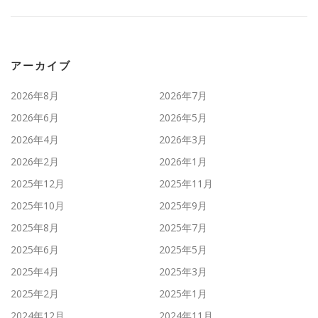
アーカイブ
2026年8月
2026年7月
2026年6月
2026年5月
2026年4月
2026年3月
2026年2月
2026年1月
2025年12月
2025年11月
2025年10月
2025年9月
2025年8月
2025年7月
2025年6月
2025年5月
2025年4月
2025年3月
2025年2月
2025年1月
2024年12月
2024年11月