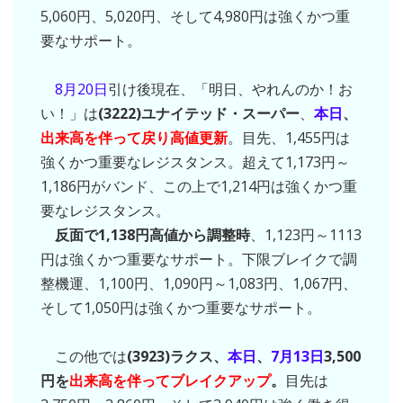
5,060円、5,020円、そして4,980円は強くかつ重
要なサポート。
8月20日
引け後現在、「明日、やれんのか！お
い！」は
(3222)ユナイテッド・スーパー
、
本日
、
出来高を伴って戻り高値更新
。目先、1,455円は
強くかつ重要なレジスタンス。超えて1,173円～
1,186円がバンド、この上で1,214円は強くかつ重
要なレジスタンス。
反面で1,138円高値から調整時
、1,123円～1113
円は強くかつ重要なサポート。下限ブレイクで調
整機運、1,100円、1,090円～1,083円、1,067円、
そして1,050円は強くかつ重要なサポート。
この他では
(3923)ラクス、
本日
、
7月13日
3,500
円を
出来高を伴ってブレイクアップ
。
目先は