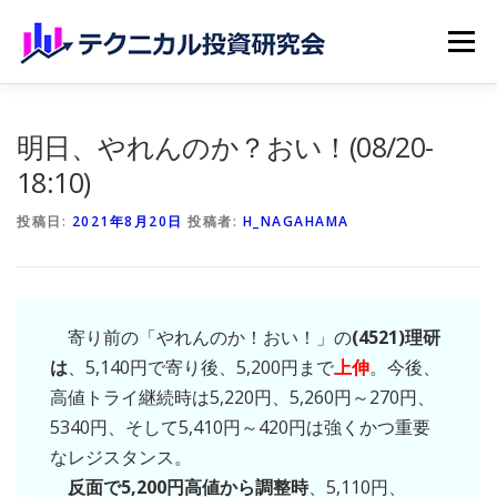
コンテンツへスキップ
メニュー
ホーム
無料記事
有料記事
研究会員のご紹介
明日、やれんのか？おい！(08/20-
18:10)
マイページ（購読申込）
申請手続き
投稿日:
2021年8月20日
投稿者:
H_NAGAHAMA
寄り前の「やれんのか！おい！」の
(4521)理研
は
、5,140円で寄り後、5,200円まで
上伸
。今後、
高値トライ継続時は5,220円、5,260円～270円、
5340円、そして5,410円～420円は強くかつ重要
なレジスタンス。
反面で5,200円高値から調整時
、5,110円、