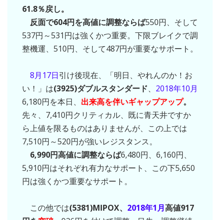
61.8％戻し。
反面で604円を高値に調整ならば
550円、そして
537円～531円は強くかつ重要。下限ブレイクで調
整機運、510円、そして487円が重要なサポート。
8月17日
引け後現在、「明日、やれんのか！お
い！」は
(3925)ダブルスタンダード
、
2018年10月
6,180円を本日、
出来高を伴いギャップアップ
。
先々、7,410円クリティカル、既に青天井ですか
ら上値を限るものはありませんが、この上では
7,510円～520円が強いレジスタンス。
6,990円高値に調整ならば
6,480円、6,160円、
5,910円はそれぞれ有力なサポート、この下5,650
円は強くかつ重要なサポート。
この他では
(5381)MIPOX、
2018年1月
高値917