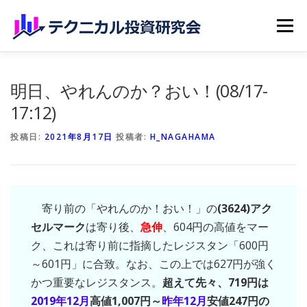
コンテンツへスキップ
メニュー
ホーム
無料記事
有料記事
研究会員のご紹介
明日、やれんのか？おい！(08/17-
17:12)
マイページ（購読申込）
申請手続き
投稿日:
2021年8月17日
投稿者:
H_NAGAHAMA
寄り前の「やれんのか！おい！」の
(3624)アク
セルマーク
は寄り後、
急伸
、604円の高値をマー
ク、これは寄り前に指摘したレジスタン「600円
～601円」に合致。なお、この上では627円が強く
かつ重要なレジスタンス。
超えて先々、719円は
2019年12月
高値1,007円～
昨年12月
安値247円の