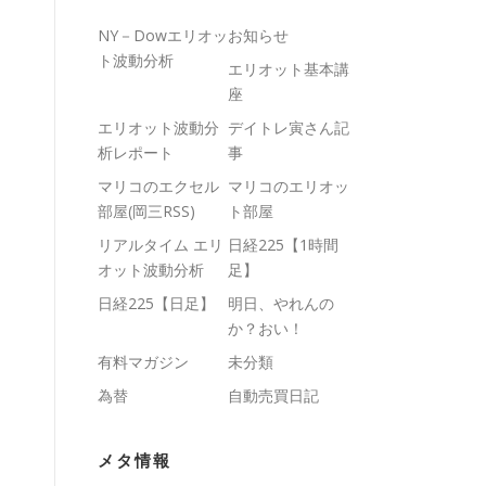
NY－Dowエリオッ
お知らせ
ト波動分析
エリオット基本講
座
エリオット波動分
デイトレ寅さん記
析レポート
事
マリコのエクセル
マリコのエリオッ
部屋(岡三RSS)
ト部屋
リアルタイム エリ
日経225【1時間
オット波動分析
足】
日経225【日足】
明日、やれんの
か？おい！
有料マガジン
未分類
為替
自動売買日記
メタ情報